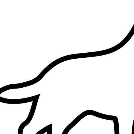
1.
Brando Villa
5,0
·
2 recensioni
Milano, 20123
a 1 km di distanza
20 €
da
Brando è stato carinissimo e disponibilissimo anche per messaggi
riusciva a farmi sentire li con loro. Mi mandava foto di quello che
facevano e mi aggiornava di tutto. Grazie mille ottimo.