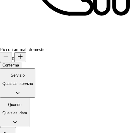
I would book her again, she’s so attentive and loving with my king
charles Azula. Azula was so happy and really loved Ms. Yenice. Im
so happy with the experience that she has arranged. I would book he
Piccoli animali domestici
0
Conferma
Servizio
Qualsiasi servizio
Quando
Qualsiasi data