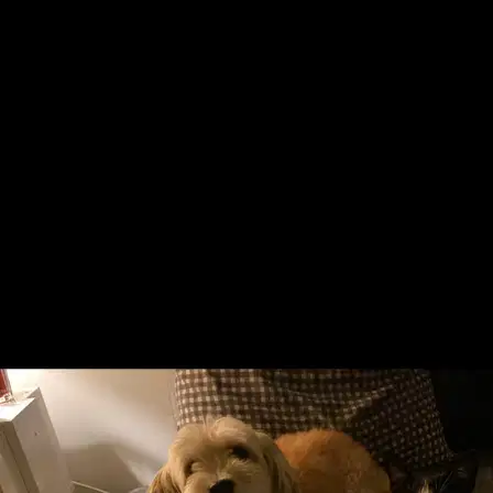
7 cute duck
Poultry
Trouble
Poultry
Mahshad , È una delle persone più premurose e amorevoli verso gli
animali che io abbia mai conosciuto. L’amore che prova per cani e
gatti è autentico e si vede chiaramente nel modo in cui si prende cu
È più facile cercare i pet sitter nell’app