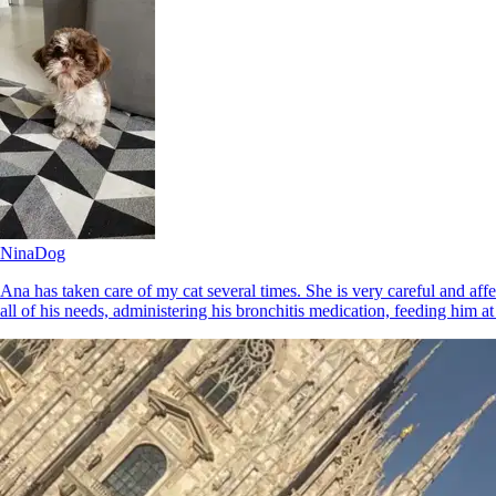
Milano, 20142
a 4,2 km di distanza
40 €
da
Si è preso cura di
Nina
Dog
Kira
Jack Russell
Ana has taken care of my cat several times. She is very careful and af
all of his needs, administering his bronchitis medication, feeding him a