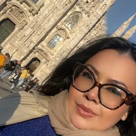
Ayan
Pomerania
Ayla
Pomerania
Leo
Cat