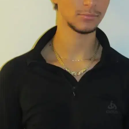
Maya
Scottish unfold
Maron
Cat