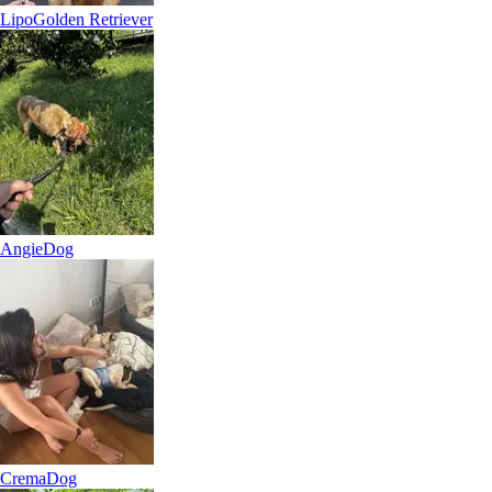
Lipo
Golden Retriever
Suk
Dog
Angie
Dog
Crema
Dog