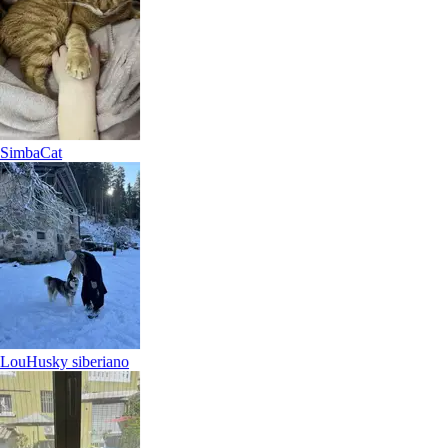
Crema
Dog
Simba
Cat
Family of chicken in farmhouse
Poultry
Lou
Husky siberiano