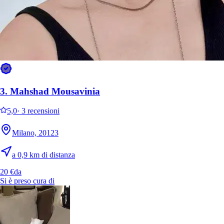
3.
Mahshad Mousavinia
Simba
Cat
5,0
·
3 recensioni
Milano, 20123
a 0,9 km di distanza
20 €
da
Si è preso cura di
Lou
Husky siberiano