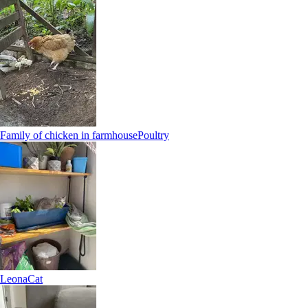
Family of chicken in farmhouse
Poultry
7.
Arianna Piccinelli
Leona
Cat
5,0
·
7 recensioni