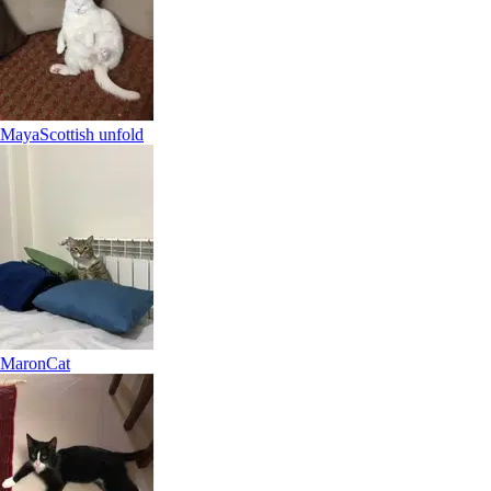
Maya
Scottish unfold
Milo
Cat
Mi sono trovato molto bene affidando il mio Zac a Viola. È una
persona affidabile, premurosa e sempre disponibile ad accogliere
ogni richiesta, prendendosi cura del mio amico a quattro zampe con
grand
Maron
Cat
È più facile cercare i pet sitter nell’app
Scarica l’app Sittsy