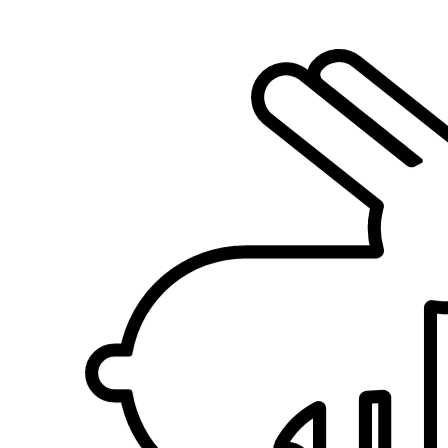
2.
Derin Yenice
5,0
·
2 recensioni
Milano, 20135
a 3,1 km di distanza
40 €
da