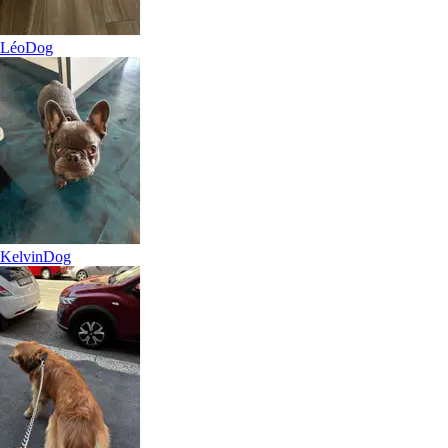
Kitty
Cat
Léo
Dog
Baffi
Cat
Kelvin
Dog
Sofia
Cat