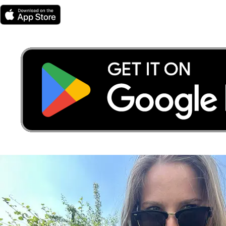
5.
Ana Carolina Barezi Panegassi Barezi
5,0
·
2 recensioni
Milano, 20124
a 2,5 km di distanza
15 €
da
Si è preso cura di