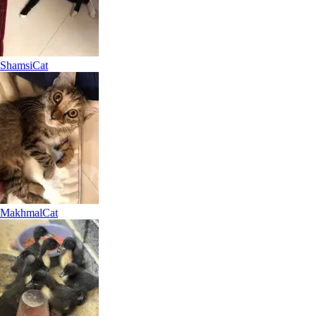
Shamsi
Cat
Makhmal
Cat