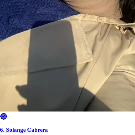
Whisky e Kikko
Cat
6.
Solange Cabrera
Jolie
Affenpinscher