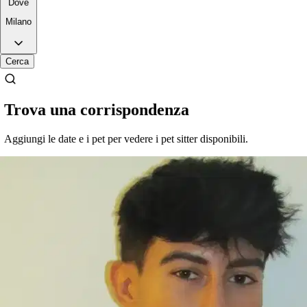
Dove
Milano
Cerca
Trova una corrispondenza
Aggiungi le date e i pet per vedere i pet sitter disponibili.
3.
Mahshad Mousavinia
5,0
·
3 recensioni
Milano, 20123
a 0,9 km di distanza
20 €
da
Si è preso cura di