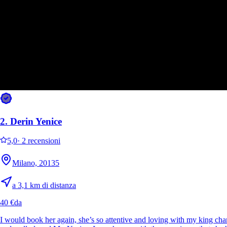
2.
Derin Yenice
5,0
·
2 recensioni
Milano, 20135
a 3,1 km di distanza
4.
Viola Botturi
40 €
da
5,0
·
2 recensioni
I would book her again, she’s so attentive and loving with my king ch