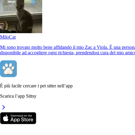
Leona
Cat
Milo
Cat
Mi sono trovato molto bene affidando il mio Zac a Viola. È una person
disponibile ad accogliere ogni richiesta, prendendosi cura del mio ami
È più facile cercare i pet sitter nell’app
Nina
Dog
Scarica l’app Sittsy
Ana has taken care of my cat several times. She is very careful and
affectionate. She managed to meet all of his needs, administering his
bronchitis medication, feeding him at the scheduled times, and