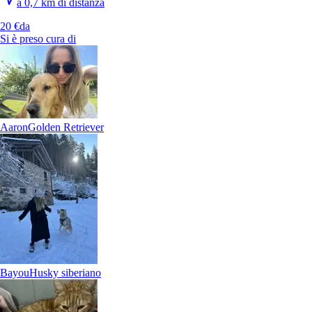
a 0,7 km di distanza
20 €
da
Si è preso cura di
Lipo
Golden Retriever
Aaron
Golden Retriever
Angie
Dog
Bayou
Husky siberiano