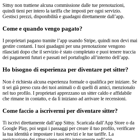
Sittsy non trattiene alcuna commissione dalle tue prenotazioni,
quindi tieni per intero la tariffa che imposti per ogni servizio.
Gestisci prezzi, disponibilità e guadagni direttamente dall’app.
Come e quando vengo pagato?
I proprietari pagano tramite l’app usando Stripe, quindi non devi mai
gestire contanti. I tuoi guadagni per una prenotazione vengono
rilasciati dopo che il servizio è stato completato e puoi tenere traccia
dei pagamenti futuri e passati nel portafoglio all’interno dell’app.
Ho bisogno di esperienza per diventare pet sitter?
Non è richiesta alcuna esperienza formale o qualifica per iniziare. Se
ti sei già preso cura dei tuoi animali o di quelli di amici, menzionalo
nel tuo profilo. I proprietari apprezzano un sitter caldo e affidabile
che rimane in contatto, e da lì iniziano ad arrivare le recensioni.
Come faccio a iscrivermi per diventare sitter?
Ti iscrivi direttamente dall’app Sittsy. Scaricala dall’App Store o da
Google Play, poi segui i passaggi per creare il tuo profilo, verificare
la tua identità e impostare i tuoi servizi e le tue tariffe. La
registrazione dei sitter viene gestita interamente nell’app.