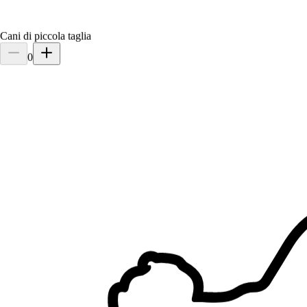
Cani di piccola taglia
0
1.
Liliana Tosto
Nuovo
Bologna, 40121
a 13 km di distanza
30 €
da