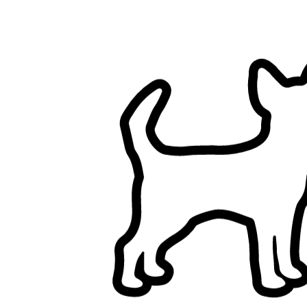
Filtri
Ha una casa (esclude appartamenti)
Giardino recintato
Non possiede cani
Non possiede gatti
Un solo cliente alla volta
Non ha bambini
Pensione per animali a Bologna, Italia
Sfoglia i pet sitter a Bologna, Italia, confronta e trova la soluzione
giusta per il tuo animale.
8+ sitter verificati
5,0