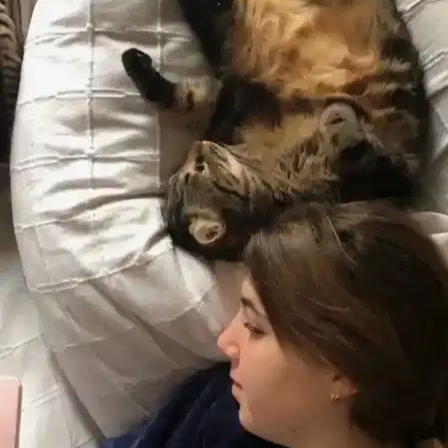
Il tuo pet si agita quando sei via?
Per gli animali con ansia da
separazione, Sittsy mantiene la loro routine, il loro ambiente e un
limite di tempo da soli che decidi tu.
🔒
Un’attenzione davvero esclusiva
Se il sitter ospita solo una famiglia alla volta, Sittsy blocca
automaticamente quelle date così nessun altro può prenotarlo. Il tuo
pet non condivide il suo sitter.
🔔
Aggiornamenti con foto per tutta la permanenza
Ricevi aggiornamenti e foto mentre il tuo pet viene accudito, e tutta
la cronologia resta salvata nella chat di Sittsy.
🗓️
Programma di cura e tempo massimo da solo