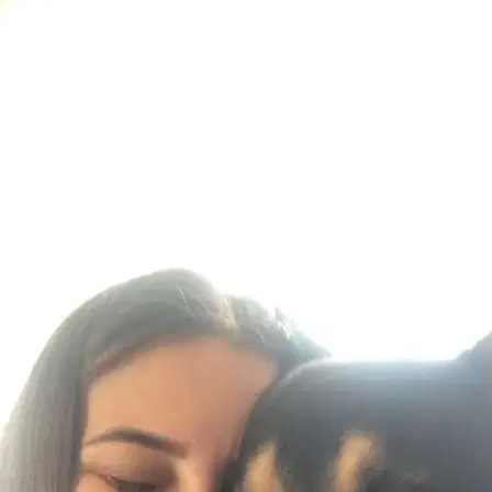
Mina
Gatto comune
Lisa è una pet sitter davvero speciale: amorevole, empatica e
profondamente attenta ai bisogni di ogni animale. Fin dal primo
incontro ha saputo instaurare un rapporto di fiducia con i miei amici
a qu
È più facile cercare i pet sitter nell’app
Scarica l’app Sittsy