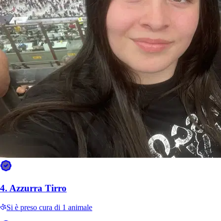
Simone
Golden Retriever
Emma
Cavalier King Charles Spaniel
4.
Azzurra Tirro
Si è preso cura di 1 animale