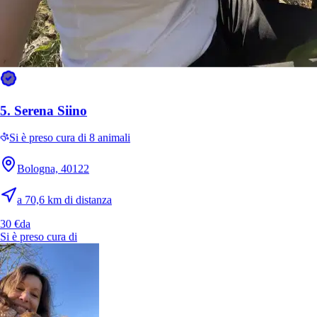
5.
Serena Siino
Si è preso cura di 8 animali
Bologna, 40122
a 70,6 km di distanza
30 €
da
Si è preso cura di
7.
Matilde Piazza
Nuovo
Bologna, 40122