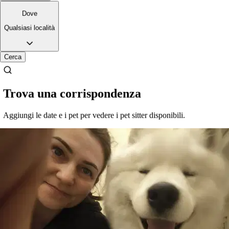
Dove
Penny
Lagotto
Qualsiasi località
Cerca
Trova una corrispondenza
Sally e sam
Volpino di Pomerania
Aggiungi le date e i pet per vedere i pet sitter disponibili.
Flop e flop
Barboncini