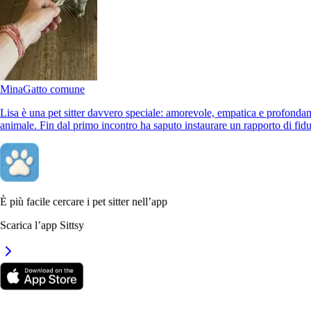
Sally
Barboncino
Mina
Gatto comune
Lisa è una pet sitter davvero speciale: amorevole, empatica e profondam
animale. Fin dal primo incontro ha saputo instaurare un rapporto di fidu
È più facile cercare i pet sitter nell’app
Chuck & Layka
Meticci
Scarica l’app Sittsy