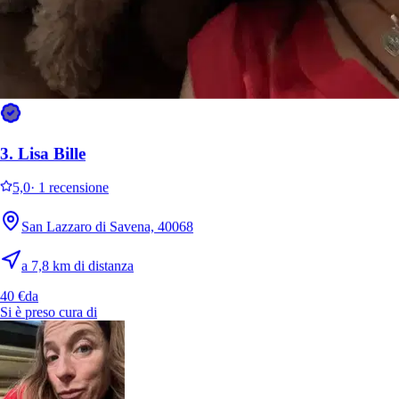
3.
Lisa Bille
5,0
·
1 recensione
San Lazzaro di Savena, 40068
a 7,8 km di distanza
40 €
da
Si è preso cura di