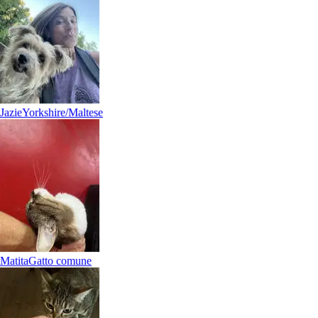
Poldo
Meticcio
Jazie
Yorkshire/Maltese
Boy
Cane Corso
Matita
Gatto comune