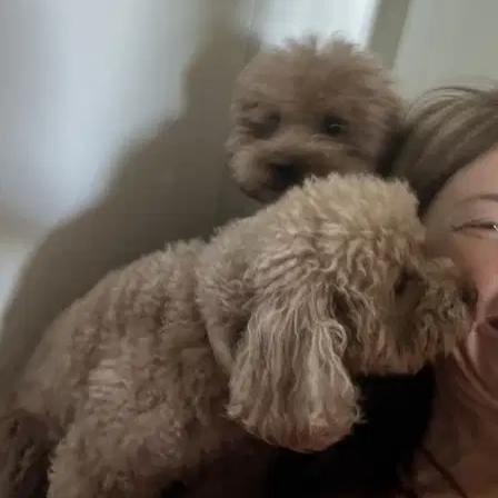
Si è preso cura di 1 animale
Castel San Pietro Terme, 40024
a 18,4 km di distanza
50 €
da
Si è preso cura di
coccola
Cat
È più facile cercare i pet sitter nell’app
Scarica l’app Sittsy