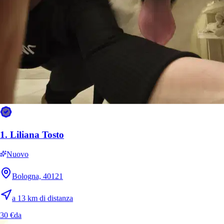
Jazie
Yorkshire/Maltese
1.
Liliana Tosto
Nuovo
Bologna, 40121
Matita
Gatto comune
a 13 km di distanza
30 €
da