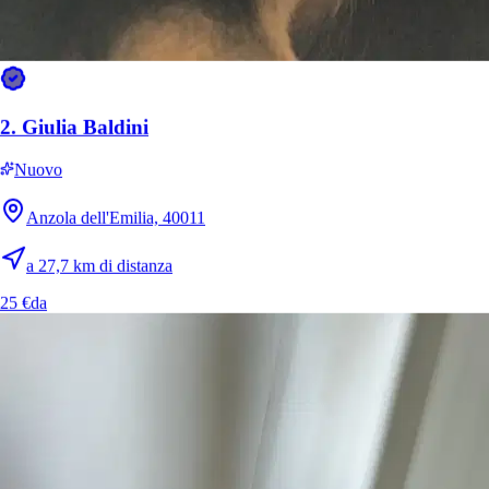
2.
Giulia Baldini
Nuovo
Anzola dell'Emilia, 40011
a 27,7 km di distanza
25 €
da
4.
Azzurra Tirro