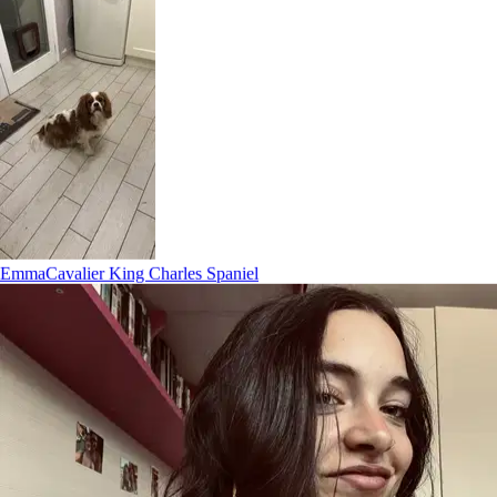
Meno di 5 minuti
46%
5–15 minuti
19%
15–60 minuti
16%
1–4 ore
9%
4–24 ore
7%
Più di 24 ore
4%
Emma
Cavalier King Charles Spaniel
Quando pubblichi una richiesta
~40 min
Per la prima offerta
la metà di tutte le richieste
2.1
Offerte per richiesta
in media
52%
Ricevi un’offerta