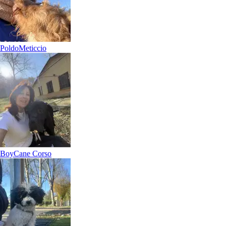
a 12,6 km di distanza
15 €
da
Poldo
Meticcio
Boy
Cane Corso