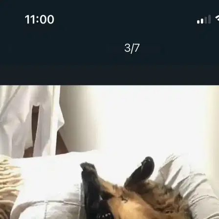
A seconda del pet sitter, tra 105 € e 350 €
Il prezzo dipende dal pet sitter, dalla taglia del tuo animale domestico
e dalle date. Calcolato sul prezzo tipico a Bologna; ogni pet sitter
stabilisce la propria tariffa. Include la commissione di servizio e la
garanzia Sittsy.
Chi accettano
% di pet sitter per questo servizio a Bologna
Gatti
25%
Cani di piccola taglia
37%
Cani di taglia media
37%
Cani di taglia grande
12%
Altri animali domestici
25%
Perché Sittsy ti dà tranquillità