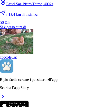
Castel San Pietro Terme, 40024
a 18,4 km di distanza
50 €
da
Si è preso cura di
coccola
Cat
6.
Sara Abbate
È più facile cercare i pet sitter nell’app
Nuovo
Scarica l’app Sittsy
Bologna, 40128
a 17,2 km di distanza