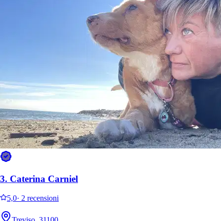
3.
Caterina Carniel
5,0
·
2 recensioni
Treviso, 31100