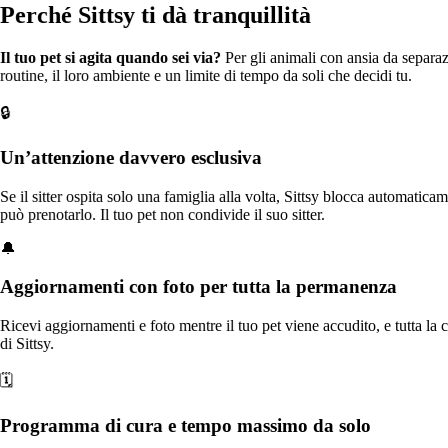
Perché Sittsy ti dà tranquillità
Il tuo pet si agita quando sei via?
Per gli animali con ansia da separaz
routine, il loro ambiente e un limite di tempo da soli che decidi tu.
©
2026
Sittsy, LLC
🔒
Chi siamo
Privacy
Termini
Mappa del sito
Un’attenzione davvero esclusiva
Se il sitter ospita solo una famiglia alla volta, Sittsy blocca automatica
può prenotarlo. Il tuo pet non condivide il suo sitter.
🔔
Aggiornamenti con foto per tutta la permanenza
Ricevi aggiornamenti e foto mentre il tuo pet viene accudito, e tutta la c
di Sittsy.
🗓️
Programma di cura e tempo massimo da solo