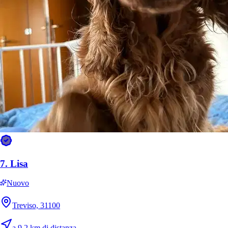
23 mag 2026
Per Antonella gli animali non sono un lavoro, sono una
passione vera. Conosce ogni cagnolino e gattino che le viene
affidato nel carattere, nelle abitudini, nei piccoli capricci —
come se fossero suoi da sempre. Gli animaletti lo sentono: la
seguono, la cercano, le si siedono accanto con quella fid...
Recensione per
Antonella
E
Edna
6 mag 2026
Finalmente ho trovato una persona giusta con cui posso
confidare il mio cane.
7.
Lisa
Recensione per
Francy Cunha
S
Nuovo
Sara
Treviso, 31100
3 mag 2026
a 9,2 km di distanza