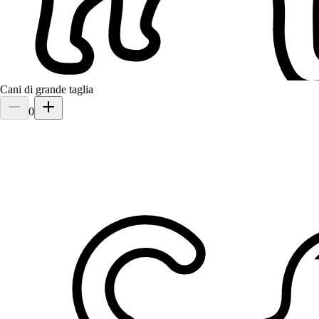
Cani di grande taglia
2.
Antonella Favaretto
0
5,0
·
1 recensione
Treviso, 31100
a 9,7 km di distanza
35 €
da
Per Antonella gli animali non sono un lavoro, sono una passione
vera. Conosce ogni cagnolino e gattino che le viene affidato nel
carattere, nelle abitudini, nei piccoli capricci — come se fossero suo