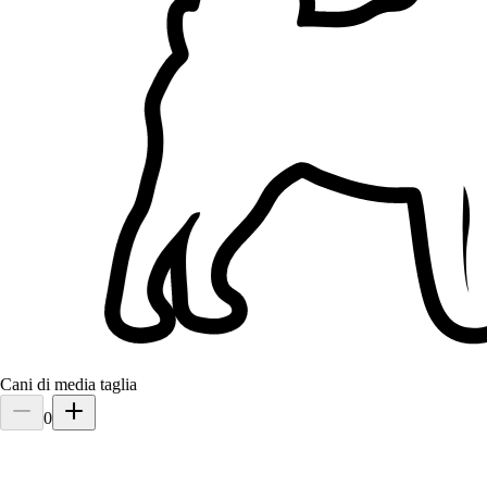
1.
Francy Cunha Dos Santos Cunha
5,0
·
1 recensione
Riese Pio X, 31039
a 22,5 km di distanza
40 €
da
Finalmente ho trovato una persona giusta con cui posso confidare il
mio cane.
Cani di media taglia
0