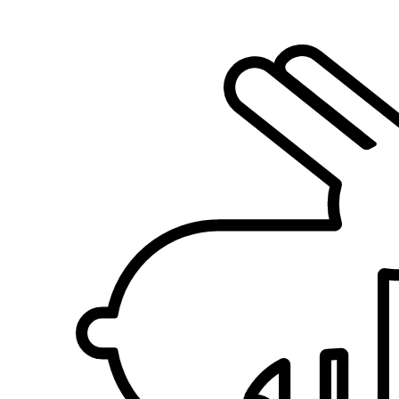
5,0
·
2 recensioni
Treviso, 31100
a 9,7 km di distanza
40 €
da
Si è preso cura di
Stella
Maltese