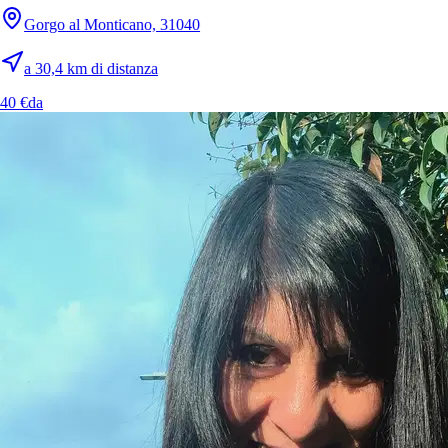
Cani di taglia media
28%
Gorgo al Monticano, 31040
Cani di taglia grande
14%
a 30,4 km di distanza
Altri animali domestici
28%
40 €
da
Perché Sittsy ti dà tranquillità
Il tuo pet si agita quando sei via?
Per gli animali con ansia da
separazione, Sittsy mantiene la loro routine, il loro ambiente e un
limite di tempo da soli che decidi tu.
🔒
Un’attenzione davvero esclusiva
Se il sitter ospita solo una famiglia alla volta, Sittsy blocca
automaticamente quelle date così nessun altro può prenotarlo. Il tuo
pet non condivide il suo sitter.
🔔
Aggiornamenti con foto per tutta la permanenza