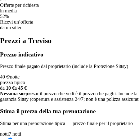
Offerte per richiesta
Domande frequenti su Pensione per animali
in media
52%
Come posso prenotare un pet sitter?
Ricevi un’offerta
da un sitter
Cerca semplicemente i sitter nella tua zona, sfoglia i loro profili,
Prezzi a Treviso
leggi le recensioni e invia una richiesta di prenotazione. Puoi
scrivere ai sitter direttamente prima di prenotare per assicurarti che
siano la scelta giusta.
Prezzo indicativo
I sitter sono assicurati?
Prezzo finale pagato dal proprietario (include la Protezione Sittsy)
Sì, tutte le prenotazioni tramite Sittsy sono coperte dal nostro
40 €
/
notte
programma Pet Care Protection, che include assicurazione di
prezzo tipico
responsabilità civile e assistenza 24/7.
da
10 €
a
45 €
Nessuna sorpresa:
il prezzo che vedi è il prezzo che paghi. Include la
Cosa succede se devo cancellare?
garanzia Sittsy (copertura e assistenza 24/7; non è una polizza assicurat
Offriamo politiche di cancellazione flessibili. Controlla la politica di
Stima il prezzo della tua prenotazione
cancellazione specifica del sitter prima di prenotare e contatta
l’assistenza se hai bisogno di aiuto.
Stima per una prenotazione tipica — prezzo finale per il proprietario
notti
7
notti
Quanto costa il pet sitting?