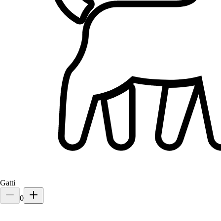
Gatti
0
3.
Caterina Carniel