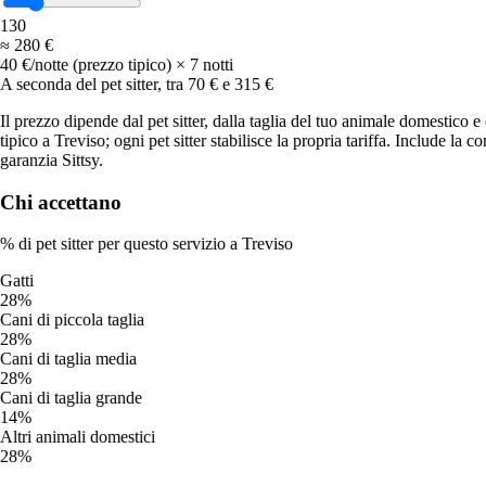
I prezzi variano in base alla posizione, al tipo di servizio e
1
30
all’esperienza del sitter. Sfoglia i servizi disponibili qui sopra per
≈
280 €
vedere le fasce di prezzo attuali nella tua zona.
40 €/notte (prezzo tipico) × 7 notti
A seconda del pet sitter, tra 70 € e 315 €
Home
Il prezzo dipende dal pet sitter, dalla taglia del tuo animale domestico e
Italia
tipico a Treviso; ogni pet sitter stabilisce la propria tariffa. Include la 
garanzia Sittsy.
Treviso
Diventa pet sitter
Chi accettano
Scarica l’app
% di pet sitter per questo servizio a Treviso
Gatti
28%
Cani di piccola taglia
28%
Cani di taglia media
28%
Cani di taglia grande
14%
Altri animali domestici
28%