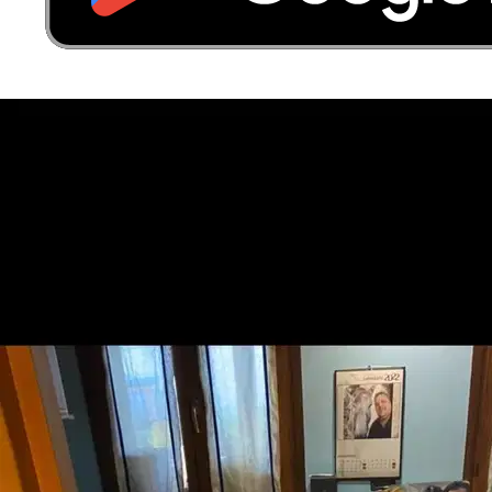
6.
Arabella Perna
Nuovo
Spresiano, 31027
a 5,5 km di distanza
45 €
da