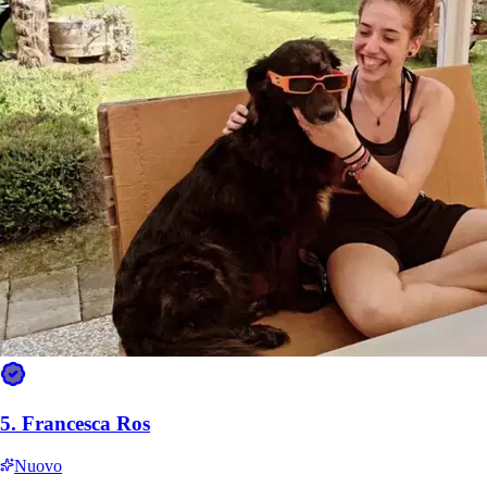
Stima il prezzo della tua prenotazione
Stima per una prenotazione tipica — prezzo finale per il proprietario
notti
7
notti
1
30
≈
280 €
40 €/notte (prezzo tipico) × 7 notti
A seconda del pet sitter, tra 70 € e 315 €
Il prezzo dipende dal pet sitter, dalla taglia del tuo animale domestico
e dalle date. Calcolato sul prezzo tipico a Treviso; ogni pet sitter
stabilisce la propria tariffa. Include la commissione di servizio e la
garanzia Sittsy.
Chi accettano
% di pet sitter per questo servizio a Treviso
Gatti
5.
Francesca Ros
28%
Cani di piccola taglia
Nuovo
28%