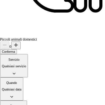
Eugenia
Labrador Retriever
Piccoli animali domestici
0
Conferma
Servizio
Qualsiasi servizio
Quando
Qualsiasi data