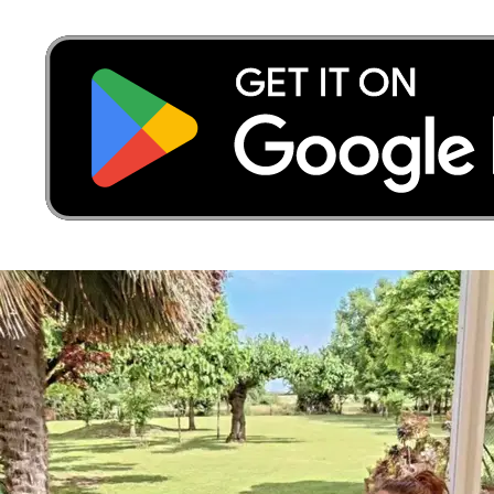
~40 min
Per la prima offerta
la metà di tutte le richieste
2.1
Offerte per richiesta
in media
52%
Ricevi un’offerta
da un sitter
Prezzi a Treviso
Prezzo indicativo
Prezzo finale pagato dal proprietario (include la Protezione Sittsy)
40 €
/
notte
prezzo tipico
da
10 €
a
45 €
Nessuna sorpresa:
il prezzo che vedi è il prezzo che paghi. Include
la commissione di servizio e la garanzia Sittsy (copertura e
assistenza 24/7; non è una polizza assicurativa).