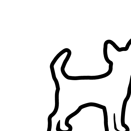
Filtri
Ha una casa (esclude appartamenti)
Giardino recintato
Non possiede cani
Non possiede gatti
Un solo cliente alla volta
Non ha bambini
Pensione per animali a Treviso, Italia
Sfoglia i pet sitter a Treviso, Italia, confronta e trova la soluzione
giusta per il tuo animale.
7+ sitter verificati
5,0