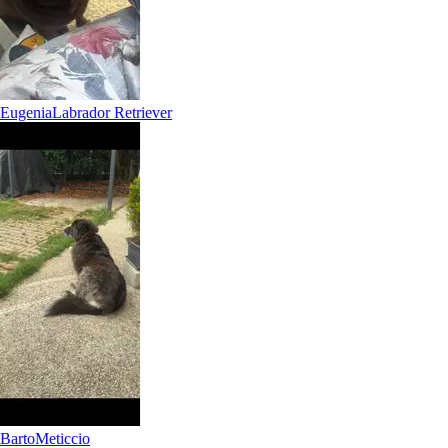
5.
Francesca Ros
Nuovo
Gorgo al Monticano, 31040
Eugenia
Labrador Retriever
a 30,4 km di distanza
40 €
da
Barto
Meticcio