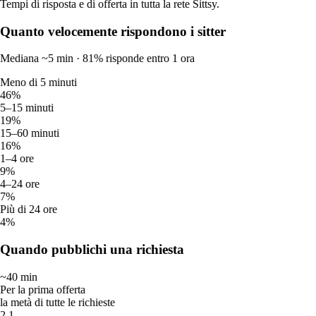
tornato a casa felice e stanco (nel modo giusto!). La consiglio
Tempi di risposta e di offerta in tutta la rete Sittsy.
al 100% per chi ama i cani quanto me!
Quanto velocemente rispondono i sitter
Recensione per
Melissa
Mediana ~5 min · 81% risponde entro 1 ora
Pensione per animali a Treviso
Meno di 5 minuti
Confronta servizi e prezzi di pensione per animali nella tua zona.
46%
5–15 minuti
Servizio
Pet sitter
Fascia di prezzo
19%
15–60 minuti
🛏️
Pensione per animali
7
8 € – 35 €
16%
1–4 ore
🏠
Pet sitting a domicilio
13
8 € – 100 €
9%
👋
Visite a domicilio
15
4 € – 50 €
4–24 ore
🚶
Passeggiata cani
17
5 € – 50 €
7%
Più di 24 ore
🐾
Qualsiasi servizio
20
4 € – 100 €
4%
🌞
Asilo diurno
5
8 € – 25 €
Quando pubblichi una richiesta
Città vicine
~40 min
Milan
Rome
Turin
Bologna
Genoa
Brescia
Per la prima offerta
la metà di tutte le richieste
Bergamo
Vicenza
Perugia
Pavia
Varese
Bari
2.1