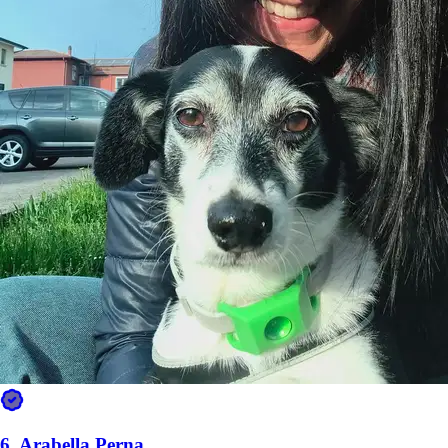
Ricevi aggiornamenti e foto mentre il tuo pet viene accudito, e tutta
la cronologia resta salvata nella chat di Sittsy.
🗓️
Programma di cura e tempo massimo da solo
Imposti tu la routine del tuo pet e per quanto tempo può restare da
solo; il pet sitter la vede e Sittsy aiuta a far sì che venga rispettata.
Pensato per i pet con ansia da separazione.
🐾
Vedi gli altri pet del sitter
Nel suo profilo e calendario vedi quali altri pet ha o ospita in quei
giorni. Quando prenoti ti diciamo se il tuo pet sarà insieme ad altri,
così puoi confermare che siano compatibili.
Ciò che i proprietari apprezzano di più a Treviso
Parole che compaiono più spesso nelle recensioni
· 5 recensioni
6.
Arabella Perna