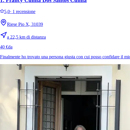
1.
Francy Cunha Dos Santos Cunha
5,0
·
1 recensione
Riese Pio X, 31039
a 22,5 km di distanza
40 €
da
Finalmente ho trovato una persona giusta con cui posso confidare il mi