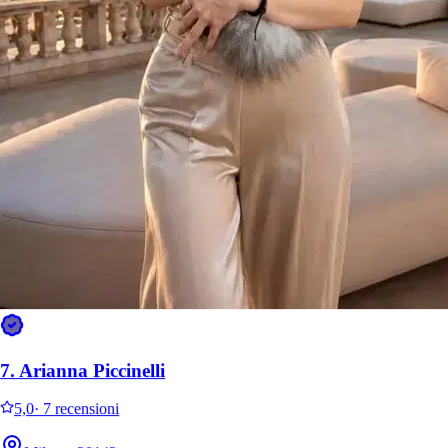
Si è preso cura di 4 animali
Milano, 20151
a 6,3 km di distanza
30 €
da
Si è preso cura di
Kitty
Cat
7.
Arianna Piccinelli
5,0
·
7 recensioni