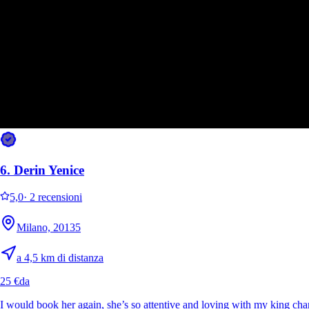
6.
Derin Yenice
5,0
·
2 recensioni
Milano, 20135
a 4,5 km di distanza
25 €
da
I would book her again, she’s so attentive and loving with my king ch