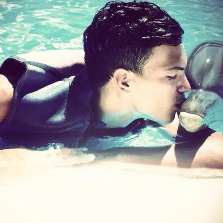
5,0
·
7 recensioni
Milano, 20142
a 4,6 km di distanza
60 €
da
Si è preso cura di
Kira
Jack Russell