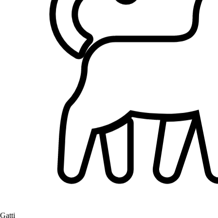
2.
Tatiana Terzo
5,0
·
2 recensioni
Milano, 20156
a 2,7 km di distanza
20 €
da
Ho lasciato il mio coniglio con lei per due settimane e mi sono
trovato davvero bene. È stata sempre disponibile e si è presa cura di
lui con molta attenzione. Quando sono tornato l’ho trovato esatta
Gatti