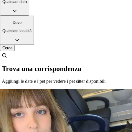
Qualsiasi data
a 2,4 km di distanza
40 €
da
Dove
Si è preso cura di
Qualsiasi località
Cerca
Trova una corrispondenza
Aggiungi le date e i pet per vedere i pet sitter disponibili.
Celine
Bovaro del bernese