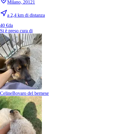
Milano, 20121
a 2,4 km di distanza
È più facile cercare i pet sitter nell’app
40 €
da
Scarica l’app Sittsy
Si è preso cura di
Celine
Bovaro del bernese