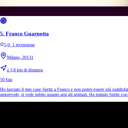
Ayan
Pomerania
5.
Franco Guarnotta
5,0
·
1 recensione
Milano, 20131
a 3,8 km di distanza
50 €
da
Ayla
Pomerania
Ho lasciato il mio cane Spritz a Franco e non potrei essere più soddisf
amorevole, si vede subito quanto ami gli animali. Ha trattato Spritz con