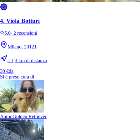
4.
Viola Botturi
5,0
·
2 recensioni
Milano, 20121
a 1,3 km di distanza
30 €
da
Si è preso cura di
Aaron
Golden Retriever