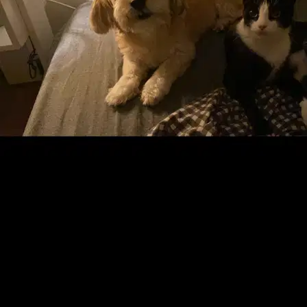
Jolie
Affenpinscher
Yuki
Cat
Mi sono trovata davvero benissimo! Arianna è una pet sitter
affidabile, premurosa e molto attenta alle esigenze degli animali. Mi
ha tenuta aggiornata con foto e messaggi del mio Ares, facendomi
senti