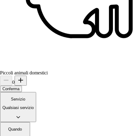
Piccoli animali domestici
0
Conferma
Servizio
3.
Klaudia Lleshi
Qualsiasi servizio
5,0
·
1 recensione
Quando
Milano, 20121