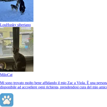
25 €
da
I would book her again, she’s so attentive and loving with my king
charles Azula. Azula was so happy and really loved Ms. Yenice. Im
so happy with the experience that she has arranged. I would book he
Lou
Husky siberiano
Milo
Cat
Mi sono trovato molto bene affidando il mio Zac a Viola. È una person
disponibile ad accogliere ogni richiesta, prendendosi cura del mio ami