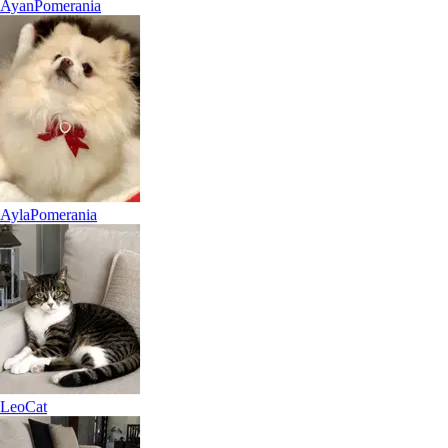
Ayan
Pomerania
Ayla
Pomerania
Leo
Cat