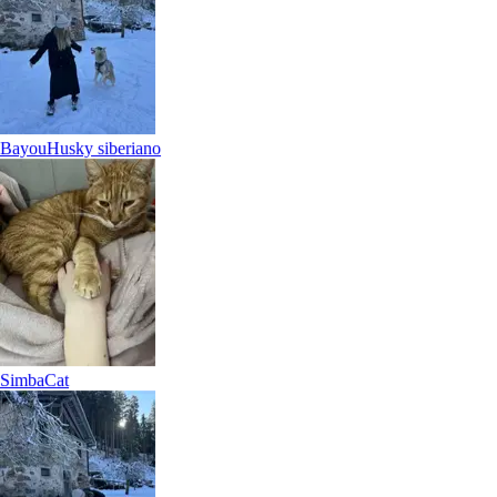
Bayou
Husky siberiano
6.
Derin Yenice
5,0
·
2 recensioni
Simba
Cat
Milano, 20135
a 4,5 km di distanza