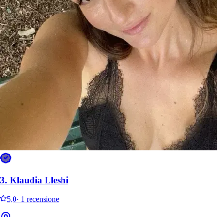
Lou
Husky siberiano
Milo
Cat
Mi sono trovato molto bene affidando il mio Zac a Viola. È una
persona affidabile, premurosa e sempre disponibile ad accogliere
3.
Klaudia Lleshi
ogni richiesta, prendendosi cura del mio amico a quattro zampe con
grand
5,0
·
1 recensione