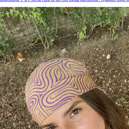
Bayou
Husky siberiano
Simba
Cat