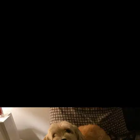
Leo
Cat
Whisky e Kikko
Cat