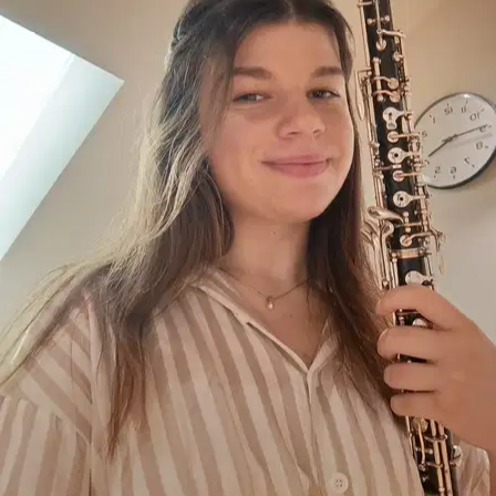
6.
Valentina Tiozzo
Nuovo
Chioggia, 35020
a 28,5 km di distanza
15 €
da