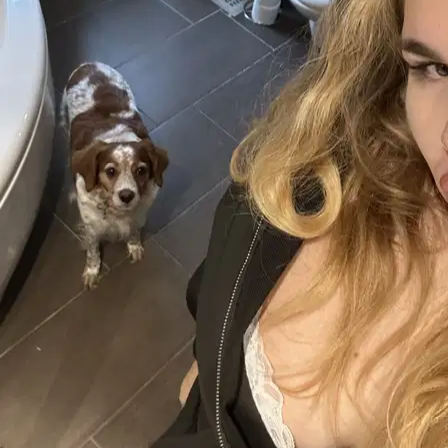
5.
Serena Trevisanato
Nuovo
Venezia, 30174
a 7,2 km di distanza
20 €
da