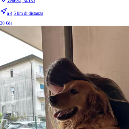
Venezia, 30135
a 4,5 km di distanza
20 €
da
10.
Edoardo Di Angilla
Nuovo
Venezia, 30135