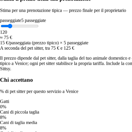
~40 min
Stima per una prenotazione tipica — prezzo finale per il proprietario
Per la prima offerta
la metà di tutte le richieste
passeggiate
5
passeggiate
2.1
Offerte per richiesta
1
20
in media
≈
75 €
52%
15 €/passeggiata (prezzo tipico) × 5 passeggiate
Ricevi un’offerta
A seconda del pet sitter, tra 75 € e 125 €
da un sitter
Il prezzo dipende dal pet sitter, dalla taglia del tuo animale domestico e
Prezzi a Venice
tipico a Venice; ogni pet sitter stabilisce la propria tariffa. Include la c
Sittsy.
Prezzo indicativo
Chi accettano
Prezzo finale pagato dal proprietario (include la Protezione Sittsy)
% di pet sitter per questo servizio a Venice
15 €
/
passeggiata
prezzo tipico
Gatti
da
15 €
a
25 €
0%
Nessuna sorpresa:
il prezzo che vedi è il prezzo che paghi. Include
Cani di piccola taglia
la commissione di servizio e la garanzia Sittsy (copertura e
8%
assistenza 24/7; non è una polizza assicurativa).
Cani di taglia media
8%