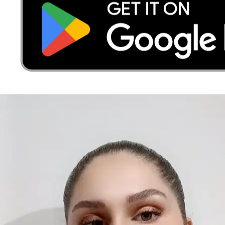
Nuovo
Venezia, 30175
a 5,5 km di distanza
15 €
da
È più facile cercare i pet sitter nell’app
Scarica l’app Sittsy