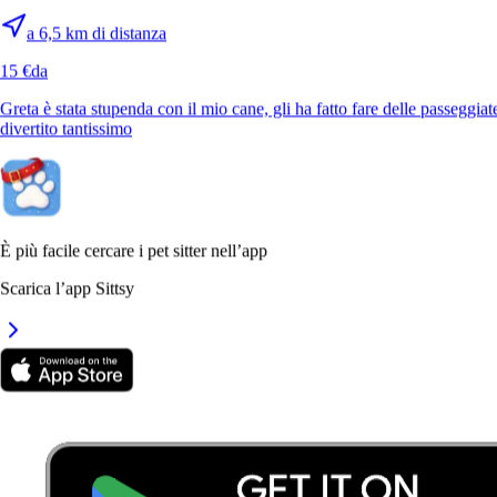
a 6,5 km di distanza
15 €
da
Greta è stata stupenda con il mio cane, gli ha fatto fare delle passeggiat
divertito tantissimo
È più facile cercare i pet sitter nell’app
Scarica l’app Sittsy
4.
Greta
5,0
·
1 recensione
Venezia, 30174