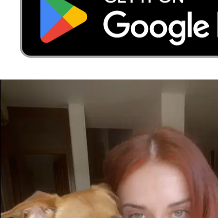
a 6,5 km di distanza
15 €
da
Greta è stata stupenda con il mio cane, gli ha fatto fare delle
passeggiate, da mangiare, il mio cane si è divertito tantissimo
È più facile cercare i pet sitter nell’app
Scarica l’app Sittsy