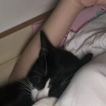
2.
Andrea D’auria
5,0
·
1 recensione
Venezia, 30174
a 5,4 km di distanza
15 €
da
Andrea è stato un sitter eccezionale con il mio gatto. Fin dal primo
incontro si è dimostrato attento, affidabile e molto dolce. Mi ha
tenuto aggiornata con messaggi e foto, facendomi sentire sempre t