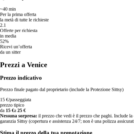
~40 min
Rapidità di risposta a Venice
Per la prima offerta
la metà di tutte le richieste
Tempi di risposta e di offerta in tutta la rete Sittsy.
2.1
Offerte per richiesta
Quanto velocemente rispondono i sitter
in media
52%
Ricevi un’offerta
Mediana ~5 min · 81% risponde entro 1 ora
da un sitter
Meno di 5 minuti
Prezzi a Venice
46%
5–15 minuti
19%
Prezzo indicativo
15–60 minuti
16%
Prezzo finale pagato dal proprietario (include la Protezione Sittsy)
1–4 ore
9%
15 €
/
passeggiata
4–24 ore
prezzo tipico
7%
da
15 €
a
25 €
Più di 24 ore
Nessuna sorpresa:
il prezzo che vedi è il prezzo che paghi. Include la
4%
garanzia Sittsy (copertura e assistenza 24/7; non è una polizza assicurat
Quando pubblichi una richiesta
Stima il prezzo della tua prenotazione