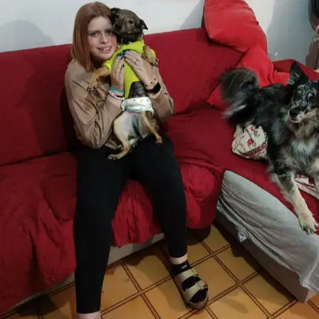
8.
Valentina Ferreri
Nuovo
Venezia, 30173
a 5,4 km di distanza
15 €
da