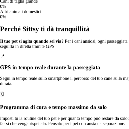
Stima il prezzo della tua prenotazione
Cani di taglia grande
0%
Altri animali domestici
Stima per una prenotazione tipica — prezzo finale per il proprietario
0%
passeggiate
5
passeggiate
Perché Sittsy ti dà tranquillità
1
20
≈
75 €
Il tuo pet si agita quando sei via?
Per i cani ansiosi, ogni passeggiata 
15 €/passeggiata (prezzo tipico) × 5 passeggiate
seguirla in diretta tramite GPS.
A seconda del pet sitter, tra 75 € e 125 €
📍
Il prezzo dipende dal pet sitter, dalla taglia del tuo animale domestico
e dalle date. Calcolato sul prezzo tipico a Venice; ogni pet sitter
GPS in tempo reale durante la passeggiata
stabilisce la propria tariffa. Include la commissione di servizio e la
garanzia Sittsy.
Segui in tempo reale sullo smartphone il percorso del tuo cane sulla map
durata.
Chi accettano
🗓️
% di pet sitter per questo servizio a Venice
Programma di cura e tempo massimo da solo
Gatti
0%
Cani di piccola taglia
Imposti tu la routine del tuo pet e per quanto tempo può restare da solo; il
8%
far sì che venga rispettata. Pensato per i pet con ansia da separazione.
Cani di taglia media