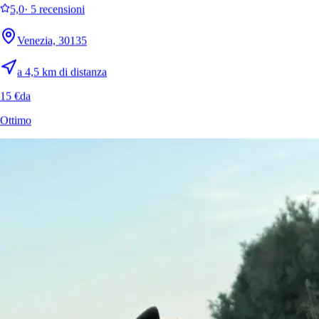
5,0
·
5 recensioni
Venezia, 30135
a 4,5 km di distanza
15 €
da
Ottimo
1.
Nur
5,0
·
5 recensioni