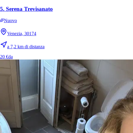
5.
Serena Trevisanato
Nuovo
Venezia, 30174
a 7,2 km di distanza
20 €
da