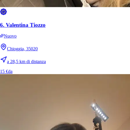
6.
Valentina Tiozzo
Nuovo
Chioggia, 35020
a 28,5 km di distanza
15 €
da