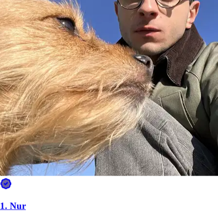
Filtri
Ha una casa (esclude appartamenti)
Giardino recintato
Non possiede cani
Non possiede gatti
Un solo cliente alla volta
Non ha bambini
Servizi di passeggiata cani a Venice, Italia
Sfoglia i pet sitter a Venice, Italia, confronta e trova la soluzione
giusta per il tuo animale.
12+ sitter verificati
5,0
1.
Nur