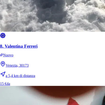
8.
Valentina Ferreri
Nuovo
Venezia, 30173
a 5,4 km di distanza
15 €
da