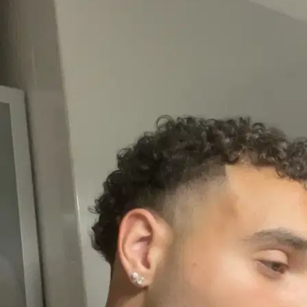
9.
Silvia
Nuovo
Venezia, 30175
a 3,5 km di distanza
15 €
da