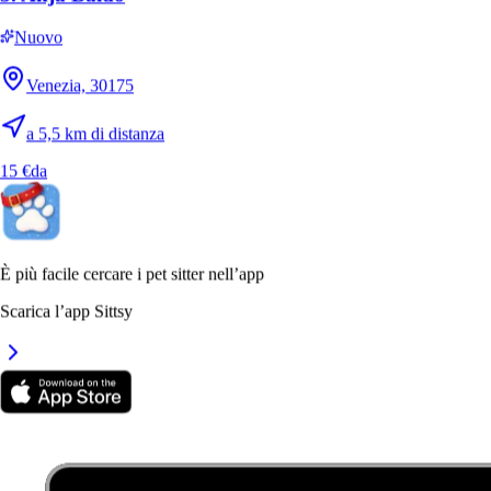
Nuovo
Venezia, 30175
a 5,5 km di distanza
15 €
da
È più facile cercare i pet sitter nell’app
Scarica l’app Sittsy
3.
Anja Baldo