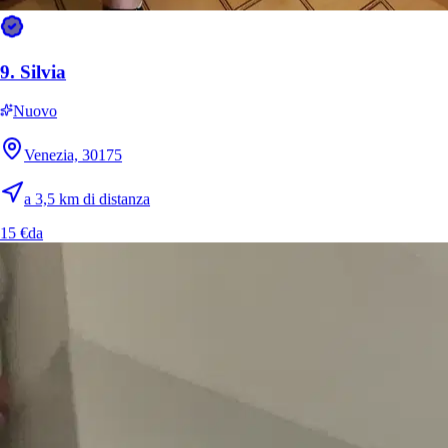
9.
Silvia
Nuovo
Venezia, 30175
a 3,5 km di distanza
15 €
da