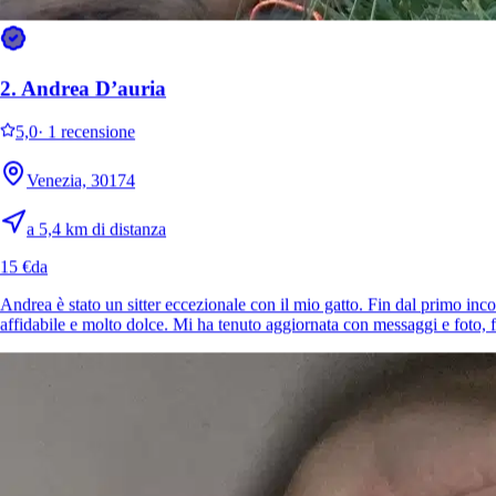
2.
Andrea D’auria
5,0
·
1 recensione
Venezia, 30174
a 5,4 km di distanza
15 €
da
Andrea è stato un sitter eccezionale con il mio gatto. Fin dal primo inco
affidabile e molto dolce. Mi ha tenuto aggiornata con messaggi e foto, 