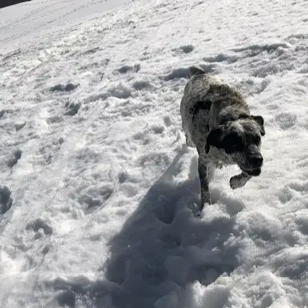
7.
Ana
Nuovo
Venezia, 30124
a 5,8 km di distanza
15 €
da