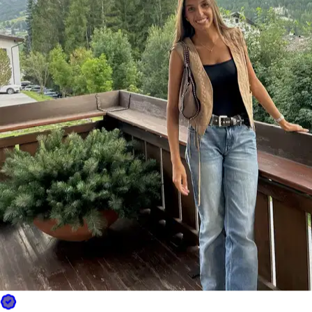
Nuovo
Venezia, 30173
a 8,1 km di distanza
20 €
da