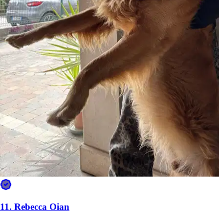
a 4,5 km di distanza
20 €
da
11.
Rebecca Oian