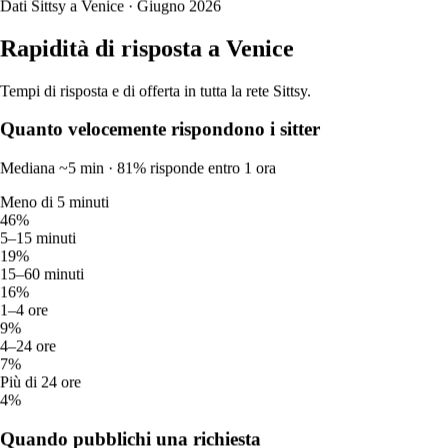
Dati Sittsy a Venice · Giugno 2026
12.
.
Rapidità di risposta a Venice
Nuovo
Tempi di risposta e di offerta in tutta la rete Sittsy.
Venezia, 30135
Quanto velocemente rispondono i sitter
a 4,5 km di distanza
Mediana ~5 min · 81% risponde entro 1 ora
25 €
da
Meno di 5 minuti
46%
Passeggiata cani a Venice
5–15 minuti
19%
12
15–60 minuti
Pet sitter attivi
16%
15 €
1–4 ore
Prezzo tipico
9%
per passeggiata
4–24 ore
5,00
7%
Valutazione media
Più di 24 ore
7
4%
Recensioni verificate
Quando pubblichi una richiesta
Dati Sittsy a Venice · Giugno 2026