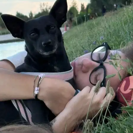
Venezia, 30135
a 4,5 km di distanza
15 €
da
Ottimo