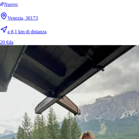
Nuovo
Venezia, 30173
a 8,1 km di distanza
20 €
da
11.
Rebecca Oian