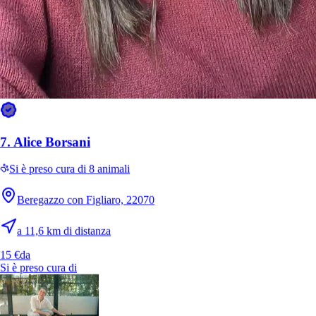
Teo
dobermann
7.
Alice Borsani
Si è preso cura di 8 animali
Beregazzo con Figliaro, 22070
a 11,6 km di distanza
15 €
da
Si è preso cura di