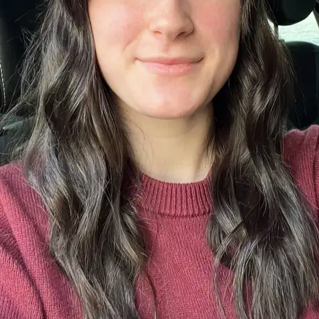
Rocco
Catahoula Leopard
Jack
Dog