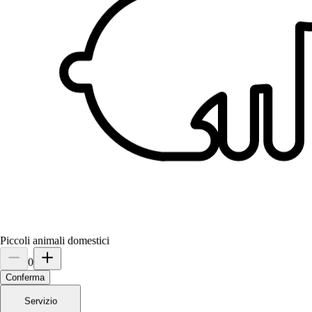
sky❤️
Dog
rocky❤️
Dog
Piccoli animali domestici
0
Conferma
Servizio