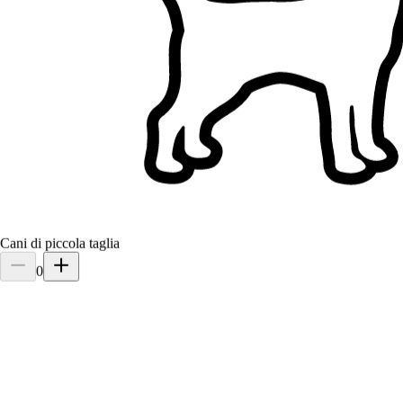
Filtri
Ha una casa (esclude appartamenti)
Giardino recintato
Non possiede cani
Non possiede gatti
Un solo cliente alla volta
Non ha bambini
Servizi di passeggiata cani a Como, Italia
Sfoglia i pet sitter a Como, Italia, confronta e trova la soluzione
giusta per il tuo animale.
18+ sitter verificati
5,0
Cani di piccola taglia
0