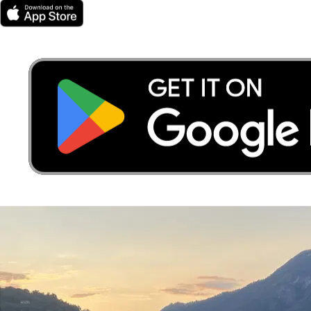
Helsinki e Baileys
Maine Coon
Coco, Kiki, Logan e Jack
Golden Retriever