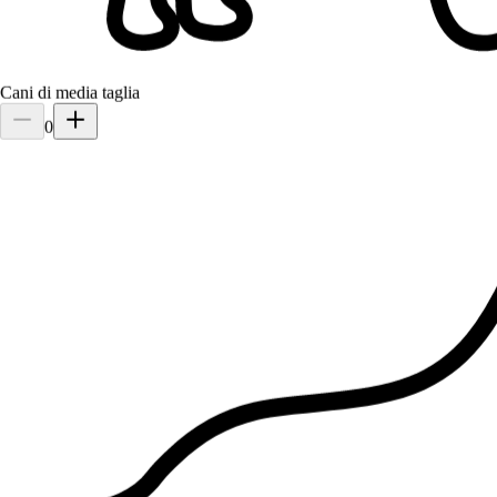
Cani di media taglia
0
1.
Anastasia Limongello
5,0
·
4 recensioni
Como, 22100
a 3,2 km di distanza
15 €
da
Si è preso cura di