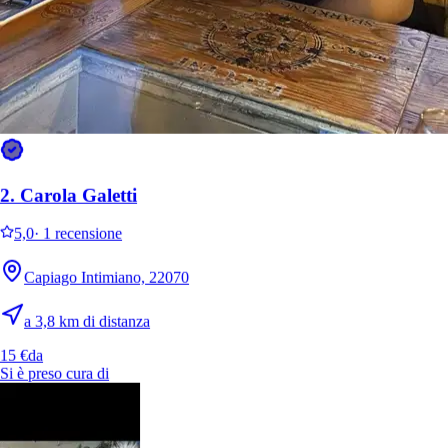
2.
Carola Galetti
5,0
·
1 recensione
Capiago Intimiano, 22070
a 3,8 km di distanza
15 €
da
Si è preso cura di
4.
Dustin Battistini