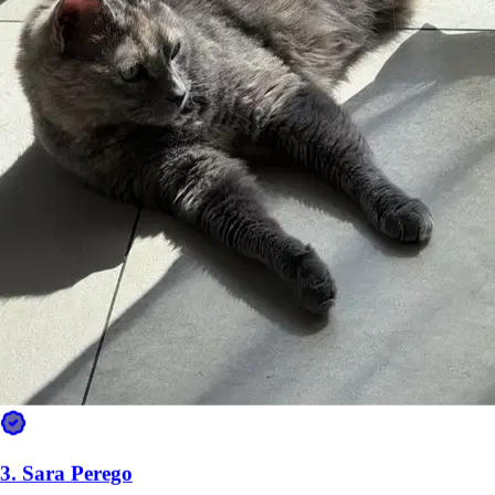
5.
Anastasia
Nuovo
Como, 22100
a 2,6 km di distanza
20 €
da
3.
Sara Perego