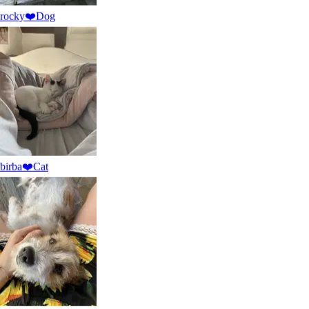
rocky❤️
Dog
birba❤️
Cat