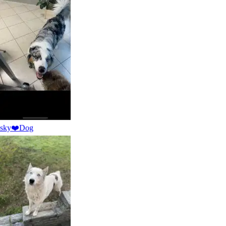
Nuovo
Como, 22100
a 6,4 km di distanza
15 €
da
È più facile cercare i pet sitter nell’app
sky❤️
Dog
Scarica l’app Sittsy