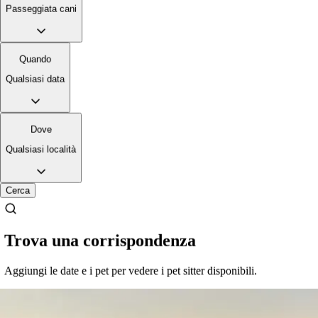
Passeggiata cani
Quando
birba❤️
Cat
Qualsiasi data
Dove
Qualsiasi località
Cerca
max❤️
Dog
Trova una corrispondenza
mi sono trovato benissimo con questa ragazza é stata brava con il
mio cagnolino uno yorkshire, gli ha dato da mangiare e da bere e
Aggiungi le date e i pet per vedere i pet sitter disponibili.
l’ha tenuto tutto il giorno senza problemi molto affidabile e cordial