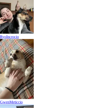
Ryo
Incrocio
Gwen
Meticcio