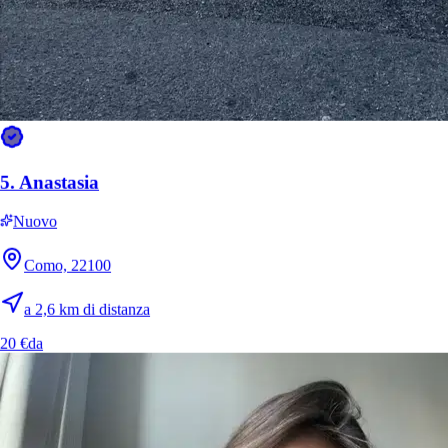
Ryo
Incrocio
5.
Anastasia
Nuovo
Como, 22100
Gwen
Meticcio
a 2,6 km di distanza
20 €
da