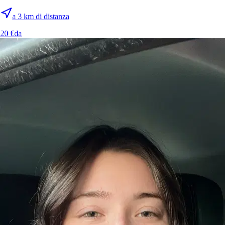
a 3 km di distanza
20 €
da
8.
Barbara Polverino
Si è preso cura di 3 animali
Como, 22100
a 1,2 km di distanza
15 €
da
Si è preso cura di