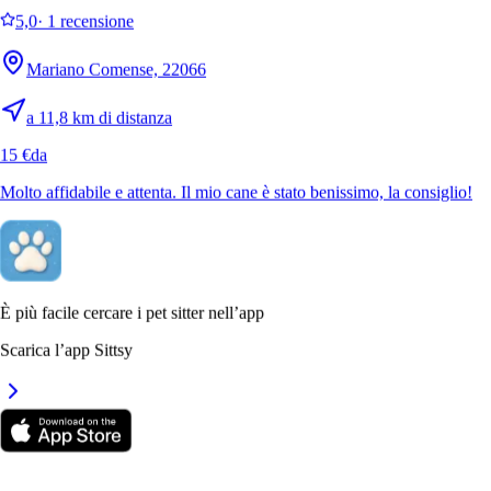
5,0
·
1 recensione
Mariano Comense, 22066
a 11,8 km di distanza
15 €
da
Molto affidabile e attenta. Il mio cane è stato benissimo, la consiglio!
6.
Sara Addesio
Nuovo
È più facile cercare i pet sitter nell’app
Senna Comasco, 22070
Scarica l’app Sittsy
a 3 km di distanza
20 €
da