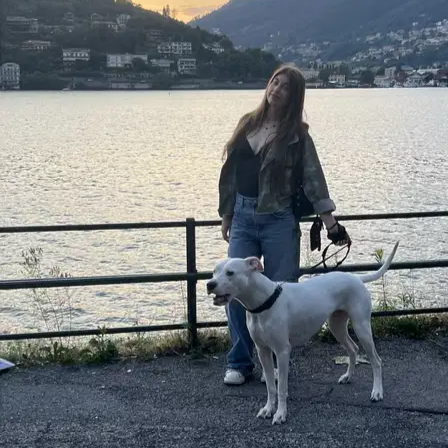
Lampo
Pastore tedesco
Puccio
Bulldog francese