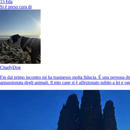
15 €
da
15 €
da
Si è preso cura di
Molto affidabile e attenta. Il mio cane è stato benissimo, la consiglio!
È più facile cercare i pet sitter nell’app
Scarica l’app Sittsy
Charly
Dog
Fin dal primo incontro mi ha trasmesso molta fiducia. È una persona di
appassionata degli animali. Il mio cane si è affezionato subito a lei e og