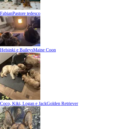
Fabian
Pastore tedesco
Helsinki e Baileys
Maine Coon
Coco, Kiki, Logan e Jack
Golden Retriever