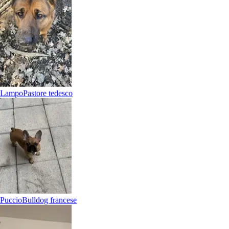
Lampo
Pastore tedesco
9.
Gaia Luraschi
Nuovo
Cantù, 22063
a 6,6 km di distanza
Puccio
Bulldog francese
20 €
da