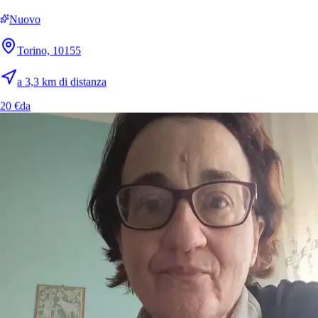
Nuovo
Torino, 10155
a 3,3 km di distanza
20 €
da
4.
Ramona Basile
Nuovo
Torino, 10144
a 2,3 km di distanza
10 €
da