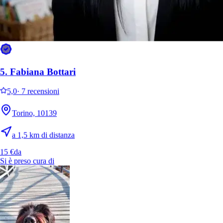
7.
Paola Mazzarà
5.
Fabiana Bottari
Nuovo
5,0
·
7 recensioni
Torino, 10129
Torino, 10139
a 1,6 km di distanza
a 1,5 km di distanza
15 €
da
15 €
da
Si è preso cura di