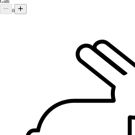
Gatti
Nuovo
0
Torino, 10141
a 1,7 km di distanza
10 €
da