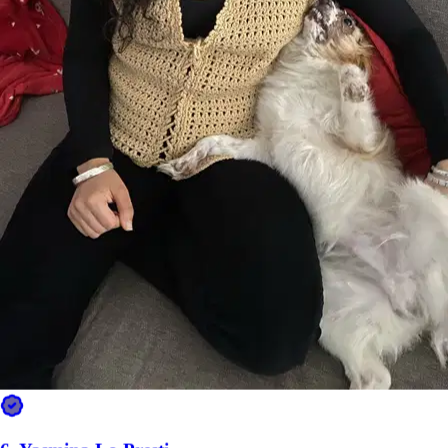
9.
Sitter
Nuovo
Torino, 10123
a 1,3 km di distanza
10 €
da