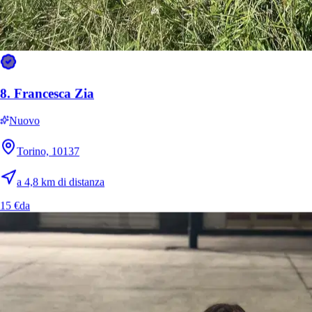
8.
Francesca Zia
Nuovo
Torino, 10137
a 4,8 km di distanza
15 €
da