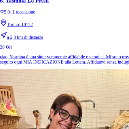
6.
Yasmina Lo Presti
5,0
·
1 recensione
Torino, 10152
a 2,3 km di distanza
20 €
da
ciao, Yasmina è una sitter veramemte affidabile e genuina. Mi sono trov
seguito ogni MIA INDICAZIONE alla Lettera. Affidatevi senza indugi