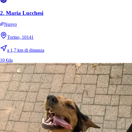
2.
Maria Lucchesi
Nuovo
Torino, 10141
a 1,7 km di distanza
10 €
da