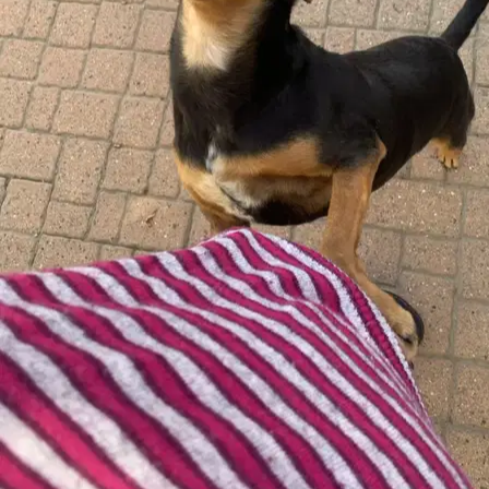
5.
Fabiana Bottari
5,0
·
7 recensioni
Torino, 10139
a 1,5 km di distanza
15 €
da
Si è preso cura di