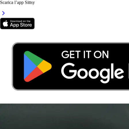
Scarica l’app Sittsy
Hadley
Dog
Charlie
Cat
Bred
Dog