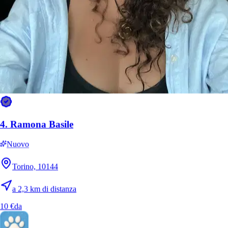
4.
Ramona Basile
Nuovo
Torino, 10144
a 2,3 km di distanza
10 €
da
6.
Yasmina Lo Presti