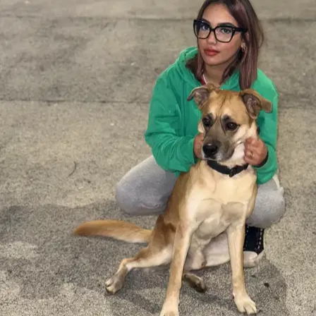
11.
Ionela Maricica Profir
Nuovo
Torino, 10148
a 4,4 km di distanza
15 €
da