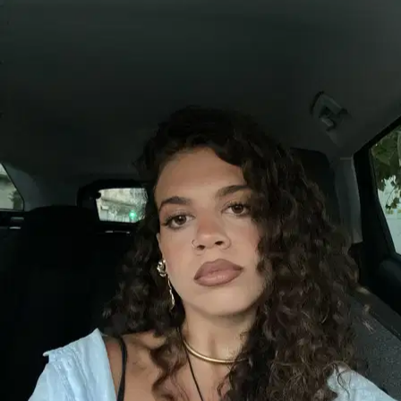
Cercavo una pet sitter di cui fidarmi ciecamente per il mio cucciolo
di cane di piccola taglia di soli otto mesi, pieno di energia e con tanta
voglia di giocare. Con lei è stato amore a prima vista: d