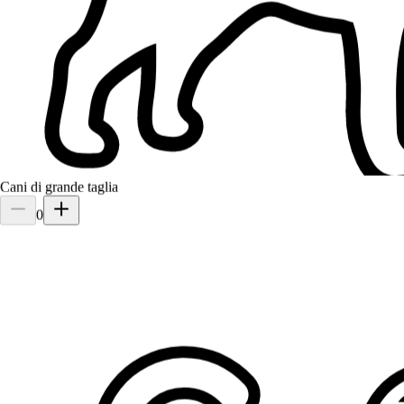
Torino, 10155
a 3,3 km di distanza
20 €
da
Cani di grande taglia
0