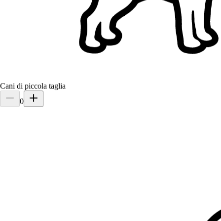
Filtri
Ha una casa (esclude appartamenti)
Giardino recintato
Non possiede cani
Non possiede gatti
Un solo cliente alla volta
Non ha bambini
Servizi di passeggiata cani a Torino, Turin
Sfoglia i pet sitter a Torino, Turin, confronta e trova la soluzione
Cani di piccola taglia
giusta per il tuo animale.
0
52+ sitter verificati
5,0