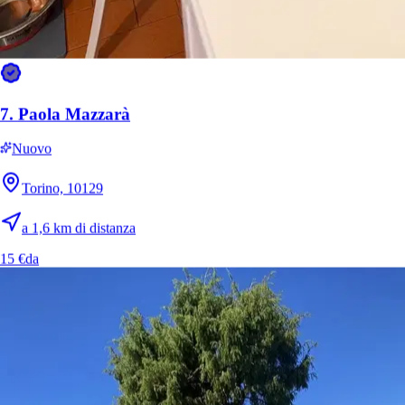
10.
Giulia
Nuovo
Torino, 10139
7.
Paola Mazzarà
a 2,1 km di distanza
Nuovo
5 €
da
Torino, 10129
a 1,6 km di distanza
15 €
da