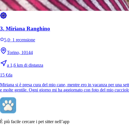
Maddie
Dog
3.
Miriana Ranghino
5,0
·
1 recensione
Torino, 10144
a 1,6 km di distanza
15 €
da
Miriana si è presa cura del mio cane, mentre ero in vacanza per una sett
Princess
Cat
e molte gentile. Ogni giorno mi ha aggiornato con foto del mio cucciol
È più facile cercare i pet sitter nell’app