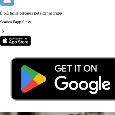
5,0
·
1 recensione
È più facile cercare i pet sitter nell’app
Torino, 10152
Scarica l’app Sittsy
a 2,3 km di distanza
20 €
da
ciao, Yasmina è una sitter veramemte affidabile e genuina. Mi sono
trovato molto bene con lei e ha seguito ogni MIA INDICAZIONE
alla Lettera. Affidatevi senza indugi!!!