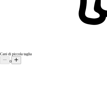
Nuovo
Ferrara, 44121
a 2,4 km di distanza
15 €
da
Cani di piccola taglia
0