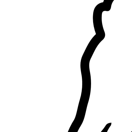
2.
Joana Myftari
Nuovo
Ferrara, 44124
a 0,4 km di distanza
15 €
da