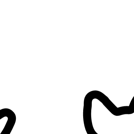
ani
Non possiede gatti
Un solo cliente alla volta
Non ha bambini
l tuo animale.