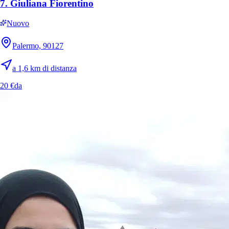
7.
Giuliana Fiorentino
Nuovo
Palermo, 90127
11.
Aurora
a 1,6 km di distanza
20 €
da
Nuovo
Palermo, 90129
a 3 km di distanza
10 €
da