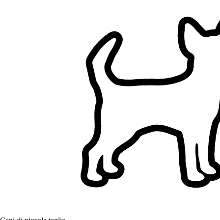
Filtri
Ha una casa (esclude appartamenti)
Giardino recintato
Non possiede cani
Non possiede gatti
Un solo cliente alla volta
Non ha bambini
Servizi di passeggiata cani a Palermo, Italia
Sfoglia i pet sitter a Palermo, Italia, confronta e trova la soluzione
giusta per il tuo animale.
12+ sitter verificati
5,0