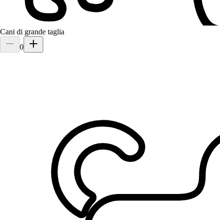
Cani di grande taglia
0
Masino
Bulls
Cherry
Volpino Italiano
Ho avuto un ottima esperienza con Emanuele. Mi è sembrato da
subito un ragazzo in gamba e con la testa sulle spalle, e così si è
rivelato. Trova sempre il tempo di mandarmi foto di quello che fa
duran