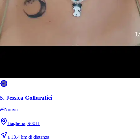
8.
Afaf
Nuovo
Palermo, 90135
a 2,4 km di distanza
10 €
da
5.
Jessica Collurafici
Nuovo
Bagheria, 90011
a 13,4 km di distanza