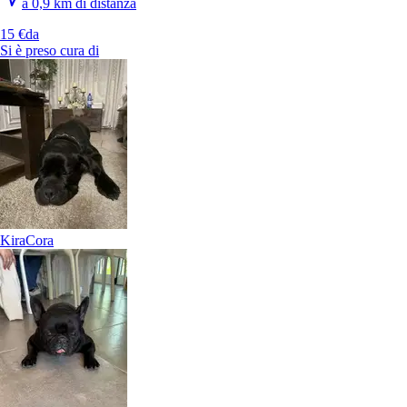
a 0,9 km di distanza
15 €
da
Si è preso cura di
Kira
Cora