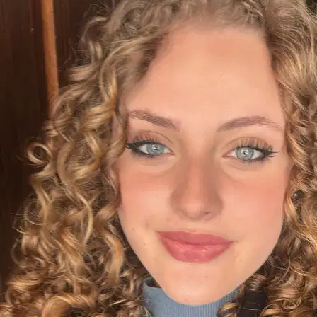
10.
Manuela Crimi
Nuovo
Ficarazzi, 90010
a 10,7 km di distanza
15 €
da