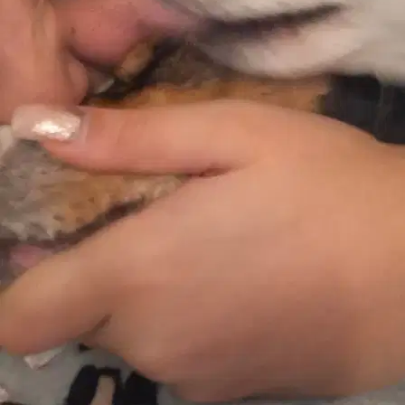
9.
Stefania
Nuovo
Palermo, 90133
a 0,7 km di distanza
10 €
da