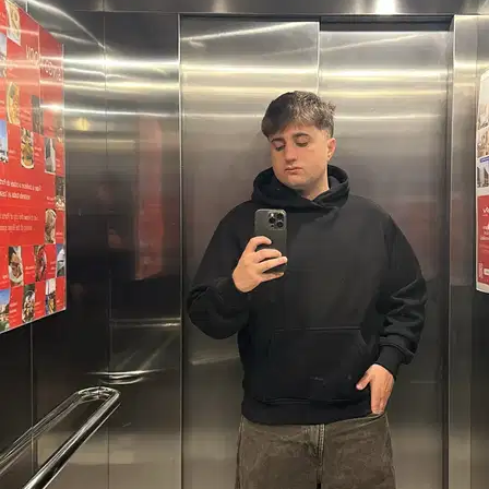
Palermo, 90141
a 1,7 km di distanza
10 €
da
È più facile cercare i pet sitter nell’app
Scarica l’app Sittsy