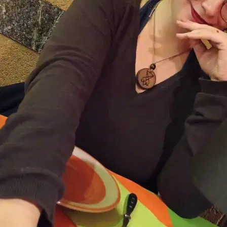
6.
Miriam Zito
Nuovo
Cinisi, 90045
a 22,3 km di distanza
10 €
da