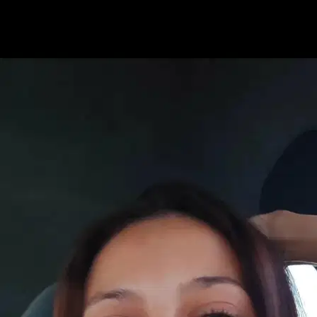
7.
Giuliana Fiorentino
Nuovo
Palermo, 90127
a 1,6 km di distanza
20 €
da