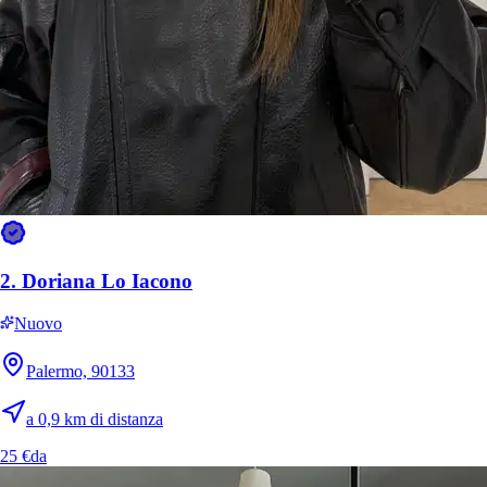
2.
Doriana Lo Iacono
Nuovo
Palermo, 90133
a 0,9 km di distanza
25 €
da