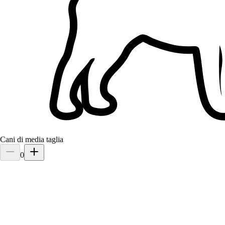
Cani di media taglia
0
1.
Emanuele Carta
5,0
·
2 recensioni