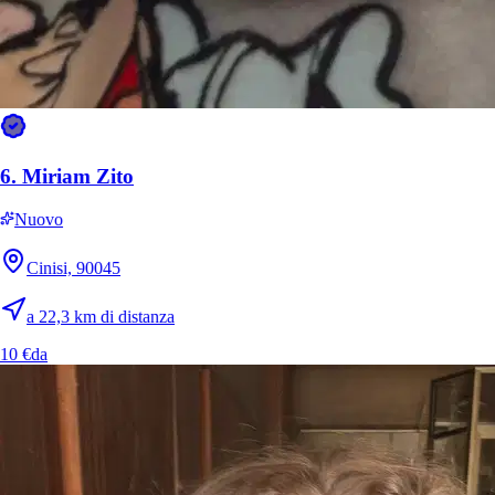
6.
Miriam Zito
Nuovo
Cinisi, 90045
a 22,3 km di distanza
10 €
da