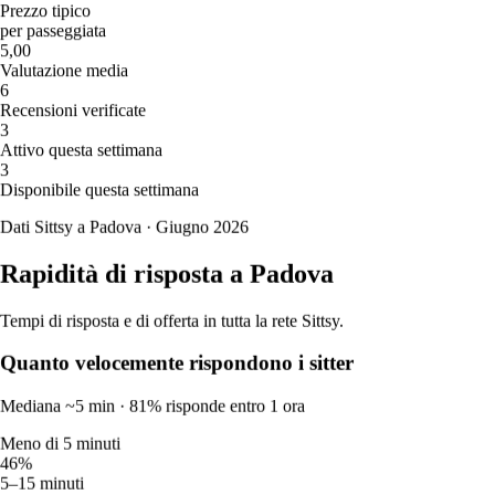
Prezzo tipico
26
°
per passeggiata
Molto caldo
5,00
Ven
14
Valutazione media
🔥
6
37
°
Recensioni verificate
25
°
3
Molto caldo
Attivo questa settimana
Sab
15
3
🔥
Disponibile questa settimana
35
°
25
°
Dati Sittsy a Padova · Giugno 2026
Molto caldo
Dom
16
Rapidità di risposta a Padova
🔥
36
°
25
°
Tempi di risposta e di offerta in tutta la rete Sittsy.
Molto caldo
Lun
17
Quanto velocemente rispondono i sitter
🌦️
28
°
Mediana ~5 min · 81% risponde entro 1 ora
22
°
Meno di 5 minuti
Pioggerella
46%
Mar
18
5–15 minuti
🌦️