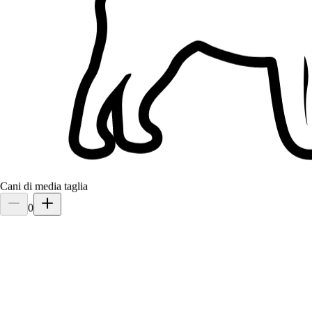
1.
Giulia Siracusa
5,0
·
4 recensioni
Padova, 35122
a 0,8 km di distanza
Cani di media taglia
15 €
da
0
Mi è capitato spesso di affidare a Giulia il mio bassotto causa lavoro
o vacanza e mi son sempre trovato benissimo… sembra che il mio
cane preferisca stare con lei😅