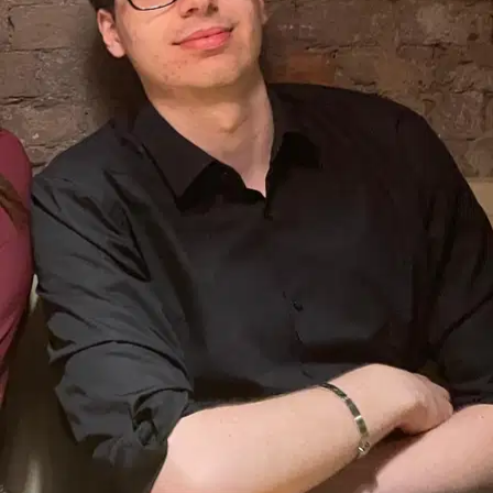
5.
Maria Vittoria Quartesan
Nuovo
Padova, 35136
a 2,8 km di distanza
20 €
da