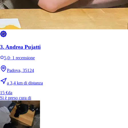
3.
Andrea Pujatti
5,0
·
1 recensione
Padova, 35124
a 3,4 km di distanza
15 €
da
Si è preso cura di