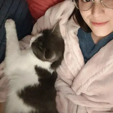
Area per cani (con numero di pet sitter entro <2 km)
Clinica
veterinaria
Parchi: OpenStreetMap. Pet sitter nelle vicinanze: dati Sittsy.
Posizioni delle cliniche approssimative; conferma indirizzo e orari
sul loro sito web.
Meteo e cura del tuo cane a Padova
Le prossime due settimane a Padova saranno calde: in 11 giorni su
14 si superano i 30 °C. Organizza le passeggiate al mattino presto e
alla sera.
È esattamente ciò che un buon dog walker tiene in
considerazione a ogni uscita.
Previsioni a 14 giorni (Open-Meteo);
aggiornate quotidianamente.
🔥
Giornata più impegnativa:
Mar 11 Ago
, 38 °C. Portalo a spasso
solo la mattina presto e al tramonto; evita del tutto le ore centrali
della giornata (12–19). Controlla l’asfalto con il dorso della mano: se
non riesci a tenerla per 5 secondi, brucia i suoi polpastrelli. Acqua
fresca sempre a disposizione e massima attenzione alle razze
brachicefaliche, ai cuccioli e ai cani anziani.
Sab
8
🔥
34
°