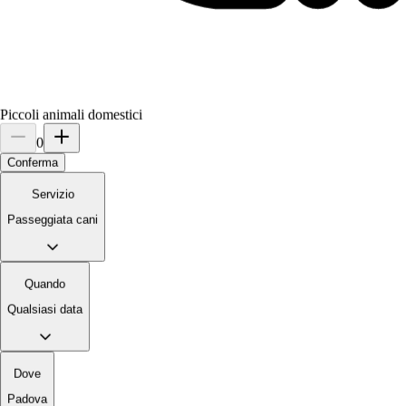
Piccoli animali domestici
0
Conferma
Servizio
3.
Andrea Pujatti
Passeggiata cani
5,0
·
1 recensione
Quando
Padova, 35124
Qualsiasi data
a 3,4 km di distanza
15 €
da
Dove
Si è preso cura di
Padova