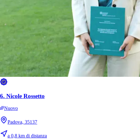
Mediana ~5 min · 81% risponde entro 1 ora
Meno di 5 minuti
46%
5–15 minuti
19%
15–60 minuti
16%
1–4 ore
9%
4–24 ore
7%
Più di 24 ore
4%
Quando pubblichi una richiesta
6.
Nicole Rossetto
~40 min
Per la prima offerta
Nuovo
la metà di tutte le richieste
2.1
Padova, 35137
Offerte per richiesta
in media
52%
a 0,8 km di distanza
Ricevi un’offerta