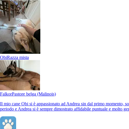
Padova, 35137
a 0,8 km di distanza
15 €
da
Obi
Razza mista
Falkor
Pastore belga (Malinois)
Il mio cane Obi si è appassionato ad Andrea sin dal primo momento, so
periodo e Andrea si è sempre dimostrato affidabile puntuale e molto gen