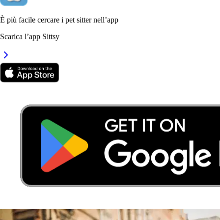
È più facile cercare i pet sitter nell’app
Scarica l’app Sittsy
7.
María Mesias
Nuovo
Padova, 35135
a 1,5 km di distanza
15 €
da