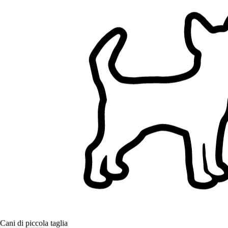
Filtri
Ha una casa (esclude appartamenti)
Giardino recintato
Non possiede cani
Non possiede gatti
Un solo cliente alla volta
Non ha bambini
Servizi di passeggiata cani a Padova
Sfoglia i pet sitter a Padova, confronta e trova la soluzione giusta per
il tuo animale.
9+ sitter verificati
5,0
Cani di piccola taglia