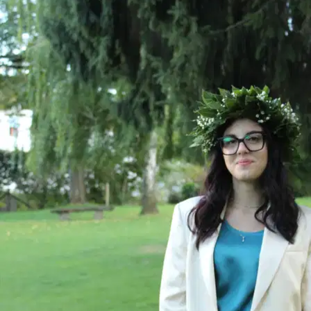
Passeggiata cani a Padova
9
Pet sitter attivi
15 €
Prezzo tipico
per passeggiata
5,00
Valutazione media
6
Recensioni verificate
3
Attivo questa settimana
3
Disponibile questa settimana
Dati Sittsy a Padova · Giugno 2026
Rapidità di risposta a Padova
Tempi di risposta e di offerta in tutta la rete Sittsy.
Quanto velocemente rispondono i sitter