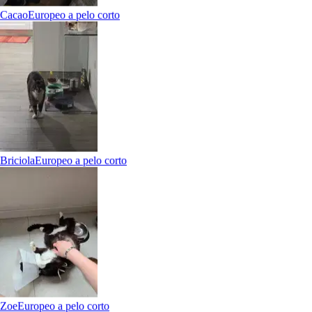
Cacao
Europeo a pelo corto
Briciola
Europeo a pelo corto
6.
Nicole Rossetto
Nuovo
Zoe
Europeo a pelo corto