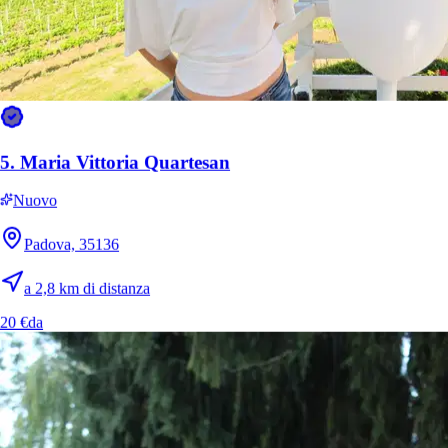
5.
Maria Vittoria Quartesan
Nuovo
Padova, 35136
9.
Ginevra
Nuovo
a 2,8 km di distanza
20 €
da
Padova, 35126
a 2,7 km di distanza
10 €
da