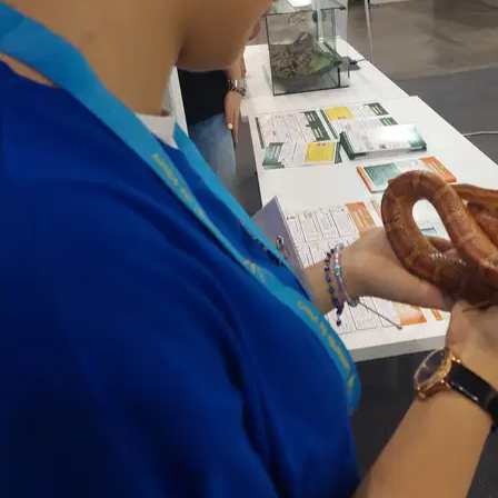
Il tuo pet si agita quando sei via?
Per i cani ansiosi, ogni
passeggiata segue il loro ritmo e tu puoi seguirla in diretta tramite
GPS.
📍
GPS in tempo reale durante la passeggiata
Segui in tempo reale sullo smartphone il percorso del tuo cane sulla
mappa e, alla fine, vedi distanza e durata.
🗓️
Programma di cura e tempo massimo da solo
Imposti tu la routine del tuo pet e per quanto tempo può restare da
solo; il pet sitter la vede e Sittsy aiuta a far sì che venga rispettata.
Pensato per i pet con ansia da separazione.
🐾
Vedi gli altri pet del sitter