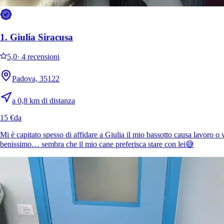
sono stati insieme anche per un lungo periodo e Andrea si è sempre
dimostrato affidabile puntuale e molto gentile
1.
Giulia Siracusa
5,0
·
4 recensioni
È più facile cercare i pet sitter nell’app
Padova, 35122
Scarica l’app Sittsy
a 0,8 km di distanza
15 €
da
Mi è capitato spesso di affidare a Giulia il mio bassotto causa lavoro 
benissimo… sembra che il mio cane preferisca stare con lei😅