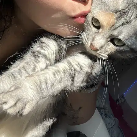
Zoe
Europeo a pelo corto
Obi
Razza mista
Falkor
Pastore belga (Malinois)
Il mio cane Obi si è appassionato ad Andrea sin dal primo momento,