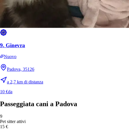
23
°
Molto caldo
Dom
9
🔥
35
°
23
°
Molto caldo
Lun
10
9.
Ginevra
🔥
37
°
24
°
Nuovo
Molto caldo
Mar
11
Padova, 35126
🔥
38
°
25
°
a 2,7 km di distanza
Molto caldo
10 €
da
Mer
12
🔥
37
°
Passeggiata cani a Padova
26
°
Molto caldo
9
Gio
13
Pet sitter attivi
🔥
15 €
37
°