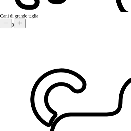
Cani di grande taglia
0
2.
Zineb Kaabi
5,0
·
1 recensione
Padova, 35133
a 1,7 km di distanza
15 €
da