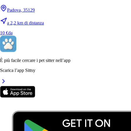
Padova, 35129
a 2,2 km di distanza
10 €
da
8.
Maram
È più facile cercare i pet sitter nell’app
Nuovo
Scarica l’app Sittsy
Padova, 35134
a 2,3 km di distanza
10 €
da