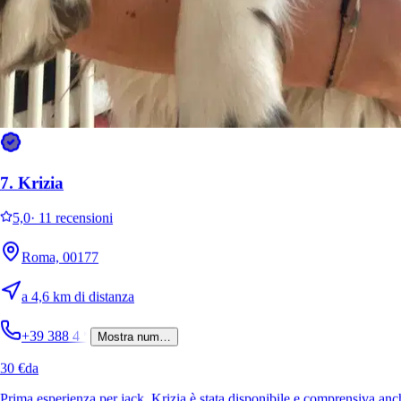
7.
Krizia
5,0
·
11 recensioni
Roma, 00177
a 4,6 km di distanza
+39 388 4
*
Mostra num…
30 €
da
Prima esperienza per jack. Krizia è stata disponibile e comprensiva anc