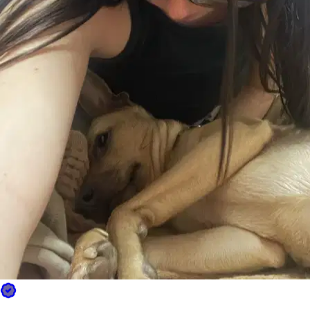
9.
Fabiana Baldassarre
Nuovo
Roma, 00198
a 1,6 km di distanza
+39 331 1
*
Mostra num…