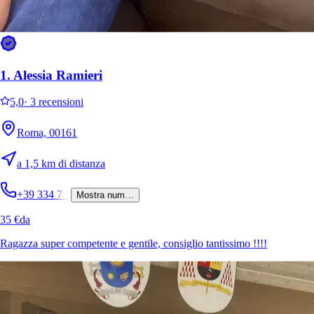
1.
Alessia Ramieri
5,0
·
3 recensioni
Roma, 00161
a 1,5 km di distanza
+39 334 7
*
Mostra num…
35 €
da
Ragazza super competente e gentile, consiglio tantissimo !!!!