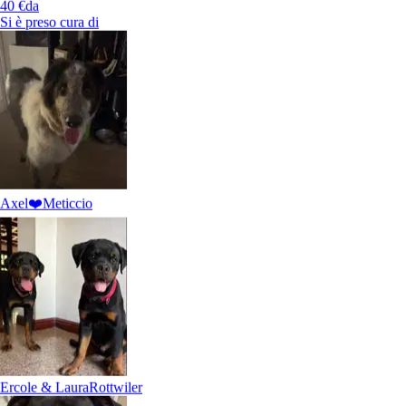
40 €
da
Si è preso cura di
Axel❤️
Meticcio
Ercole & Laura
Rottwiler