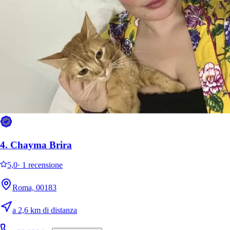
Ho affidato il mio cane a Cristina per 1 settimana. Posso dire di
essere rimasta colpita dalla sua empatia, simpatia e dolcezza con cui
ha accolto da subito il mio cane. Inoltre mi ha costantemente ma
È più facile cercare i pet sitter nell’app
Scarica l’app Sittsy
4.
Chayma Brira
5,0
·
1 recensione
Roma, 00183
a 2,6 km di distanza