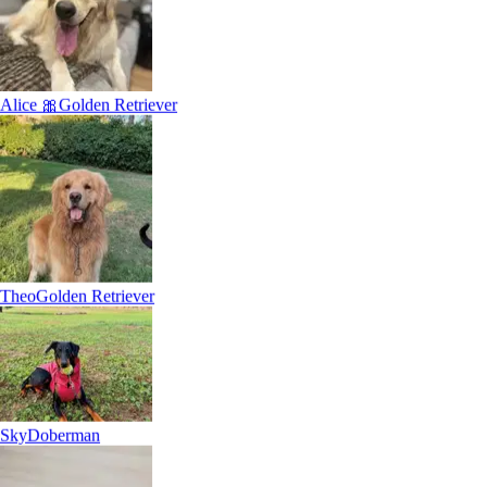
Axel❤️
Meticcio
Alice 🎀
Golden Retriever
Ercole & Laura
Rottwiler
Theo
Golden Retriever
Sky
Doberman
Ares
American Pit Bull Terrier