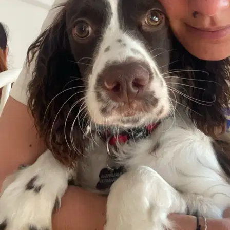
6.
Rachele
5,0
·
5 recensioni
Roma, 00199
a 3 km di distanza
+39 380 2
*
Mostra num…
50 €
da
topp!!