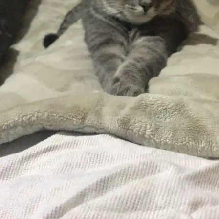
7.
Krizia
5,0
·
11 recensioni
Roma, 00177
a 4,6 km di distanza
+39 388 4
*
Mostra num…
30 €
da
Prima esperienza per jack. Krizia è stata disponibile e comprensiva
anche per qualche marachella fatta dal cucciolo. Ci siamo trovati
molto bene e non credo nemmeno si possa trovare in giro in queste