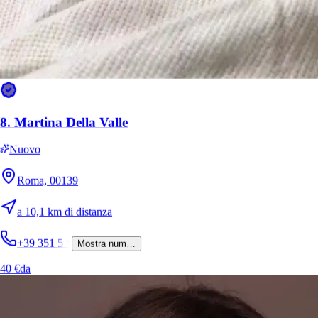
8.
Martina Della Valle
Nuovo
Roma, 00139
a 10,1 km di distanza
+39 351 5
*
Mostra num…
40 €
da