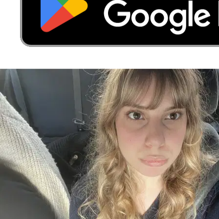
4.
Chayma Brira
5,0
·
1 recensione
Roma, 00183
a 2,6 km di distanza
+39 329 2
*
Mostra num…
50 €
da
Raccomando vivamente questa ragazza! Si è presa cura del mio
cane con grande attenzione, dolcezza e responsabilità. È una
persona affidabile, premurosa e si vede che ama davvero gli animali.
Il mio ca