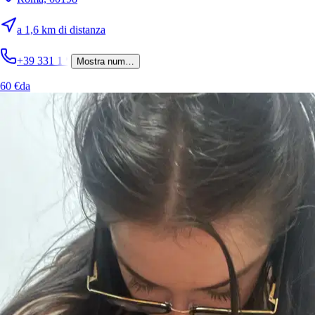
a 1,6 km di distanza
+39 331 1
*
Mostra num…
60 €
da