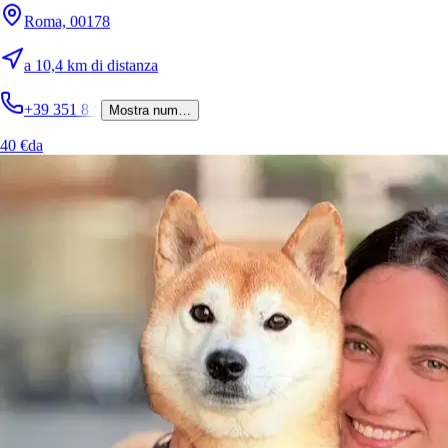
Roma, 00156
Roma, 00178
a 7,7 km di distanza
a 10,4 km di distanza
+39 351 4
*
Mostra num…
+39 351 8
*
Mostra num…
40 €
da
40 €
da