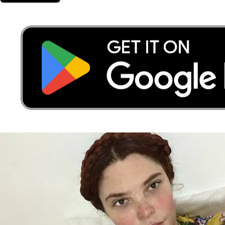
Theo
Golden Retriever
Sky
Doberman
Stella⭐️
Bird