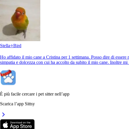
Stella⭐️
Bird
Paul
Meticcio
Ho affidato il mio cane a Cristina per 1 settimana. Posso dire di essere 
simpatia e dolcezza con cui ha accolto da subito il mio cane. Inoltre m
È più facile cercare i pet sitter nell’app
Alice 🎀
Golden Retriever
Scarica l’app Sittsy