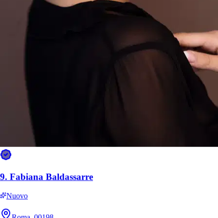
8.
Martina Della Valle
Nuovo
Roma, 00139
a 10,1 km di distanza
+39 351 5
*
Mostra num…
40 €
da
9.
Fabiana Baldassarre
Nuovo
Roma, 00198