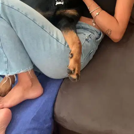
Filtri
Ha una casa (esclude appartamenti)
Giardino recintato
Non possiede cani
Non possiede gatti
Un solo cliente alla volta
Non ha bambini
Pensione per animali a Roma
Sfoglia i pet sitter a Roma, confronta e trova la soluzione giusta per
il tuo animale.
24+ sitter verificati
4,9