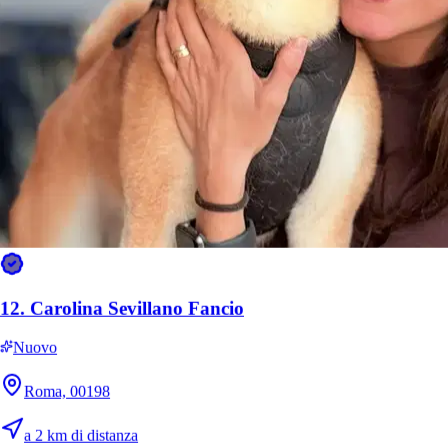
11.
Paola La Tata Degli Animali Rosi
12.
Carolina Sevillano Fancio
Nuovo
Nuovo
Roma, 00178
Roma, 00198
a 10,4 km di distanza
a 2 km di distanza