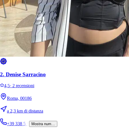
Roma, 00161
a 1,5 km di distanza
+39 334 7
*
Mostra num…
35 €
da
Ragazza super competente e gentile, consiglio tantissimo !!!!
2.
Denise Sarracino
4,5
·
2 recensioni
Roma, 00186
a 2,3 km di distanza
+39 338 5
*
Mostra num…