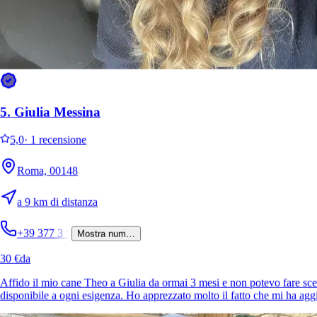
È più facile cercare i pet sitter nell’app
Scarica l’app Sittsy
5.
Giulia Messina
5,0
·
1 recensione
Roma, 00148
a 9 km di distanza
+39 377 3
*
Mostra num…
30 €
da
Affido il mio cane Theo a Giulia da ormai 3 mesi e non potevo fare sce
disponibile a ogni esigenza. Ho apprezzato molto il fatto che mi ha agg