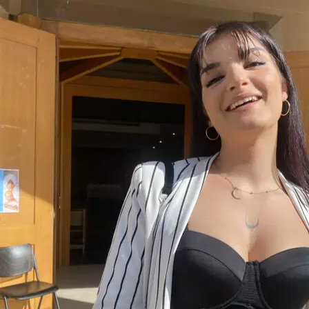
1.
Alessia Ramieri
5,0
·
3 recensioni