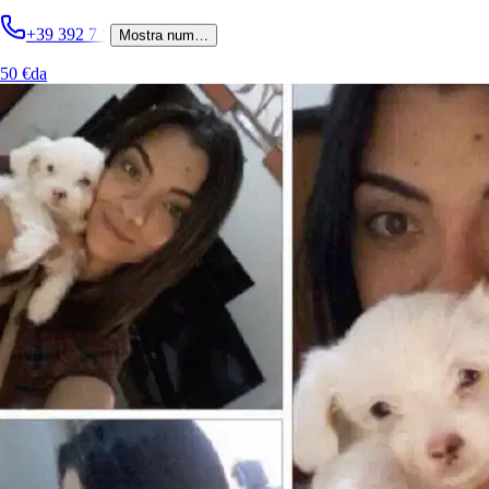
+39 351 8
*
Mostra num…
+39 392 7
*
Mostra num…
40 €
da
50 €
da