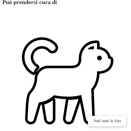
Può prendersi cura di
Vedi tutte le foto
Vedi tutte le foto