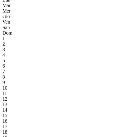
Mar
Mer
Gio
Ven
Sab
Dom
1
2
3
4
5
6
7
8
9
10
11
12
13
14
15
16
17
18