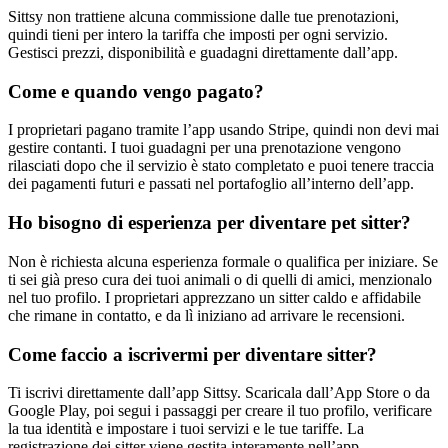
Sittsy non trattiene alcuna commissione dalle tue prenotazioni,
quindi tieni per intero la tariffa che imposti per ogni servizio.
Gestisci prezzi, disponibilità e guadagni direttamente dall’app.
Come e quando vengo pagato?
I proprietari pagano tramite l’app usando Stripe, quindi non devi mai
gestire contanti. I tuoi guadagni per una prenotazione vengono
rilasciati dopo che il servizio è stato completato e puoi tenere traccia
dei pagamenti futuri e passati nel portafoglio all’interno dell’app.
Ho bisogno di esperienza per diventare pet sitter?
Non è richiesta alcuna esperienza formale o qualifica per iniziare. Se
ti sei già preso cura dei tuoi animali o di quelli di amici, menzionalo
nel tuo profilo. I proprietari apprezzano un sitter caldo e affidabile
che rimane in contatto, e da lì iniziano ad arrivare le recensioni.
Come faccio a iscrivermi per diventare sitter?
Ti iscrivi direttamente dall’app Sittsy. Scaricala dall’App Store o da
Google Play, poi segui i passaggi per creare il tuo profilo, verificare
la tua identità e impostare i tuoi servizi e le tue tariffe. La
registrazione dei sitter viene gestita interamente nell’app.