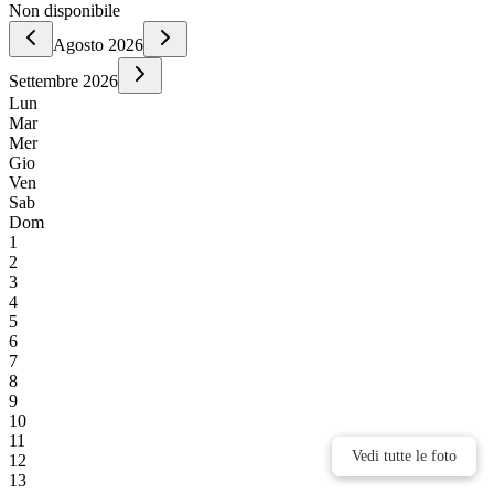
Non disponibile
Agosto
2026
Settembre
2026
Lun
Mar
Mer
Gio
Ven
Sab
Dom
1
2
3
4
5
6
7
8
9
10
11
Vedi tutte le foto
Vedi tutte le foto
12
13