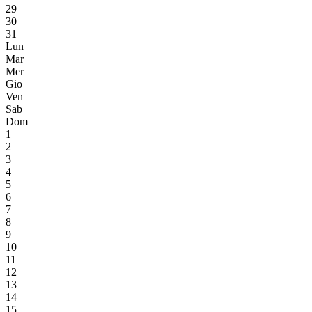
29
30
31
Lun
Mar
Mer
Gio
Ven
Sab
Dom
1
2
3
4
5
6
7
8
9
10
11
12
13
14
15