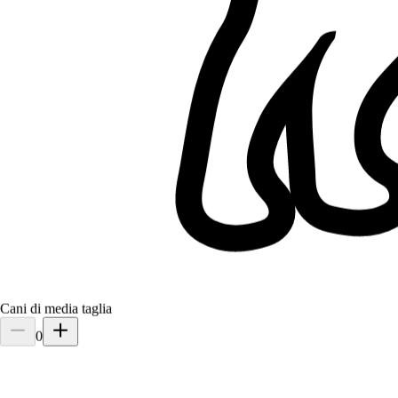
Chieti, 66100
a 0,6 km di distanza
10 €
da
È più facile cercare i pet sitter nell’app
Scarica l’app Sittsy
Cani di media taglia
0