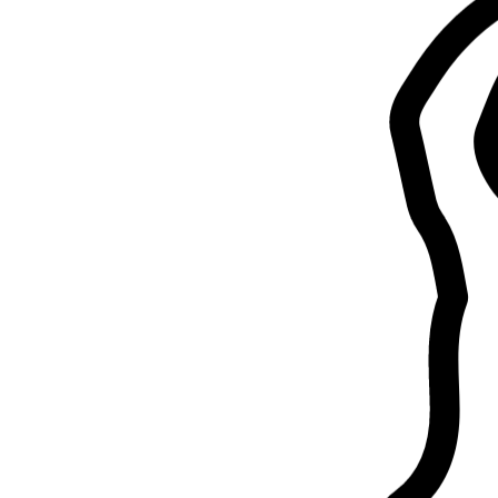
1.
Luana Siviero
Nuovo
Chieti, 66100
a 0,2 km di distanza
15 €
da