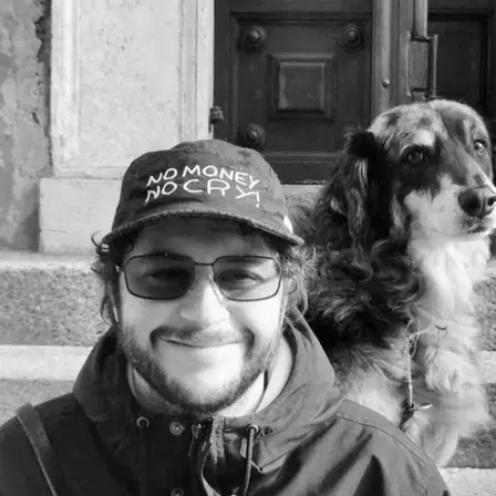
8.
Michela Oprandi
Nuovo
Gussago, 25064
a 9,7 km di distanza
15 €
da