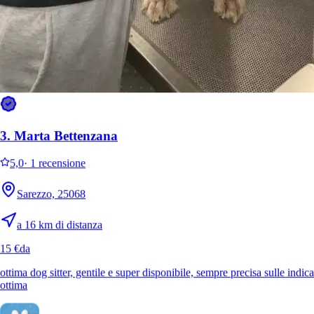
3.
Marta Bettenzana
5.
Alessandro Maestri
5,0
·
1 recensione
Nuovo
Sarezzo, 25068
Brescia, 25127
a 16 km di distanza
a 5,8 km di distanza
15 €
da
15 €
da
ottima dog sitter, gentile e super disponibile, sempre precisa sulle indic
ottima