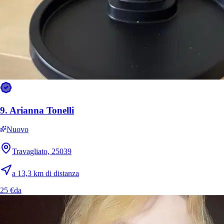
9.
Arianna Tonelli
Nuovo
Travagliato, 25039
a 13,3 km di distanza
25 €
da
13.
Lucia Molinari
Nuovo