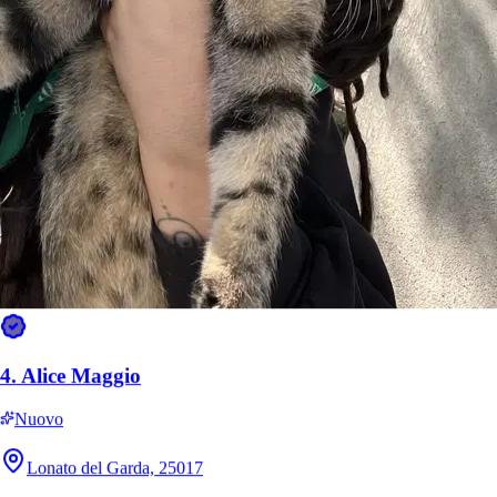
6.
Daniela Ramponi
Nuovo
Brescia, 25136
a 4,7 km di distanza
15 €
da
4.
Alice Maggio
Nuovo
Lonato del Garda, 25017