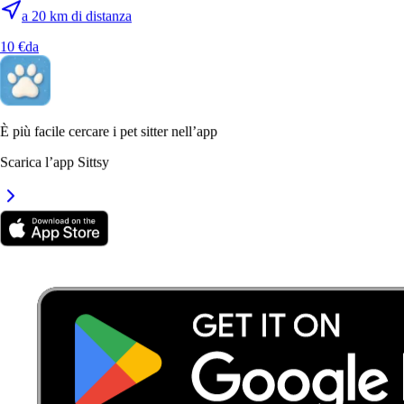
a 20 km di distanza
10 €
da
È più facile cercare i pet sitter nell’app
7.
Alice Marignoli
Scarica l’app Sittsy
Nuovo
Nuvolera, 25080
a 9 km di distanza
15 €
da