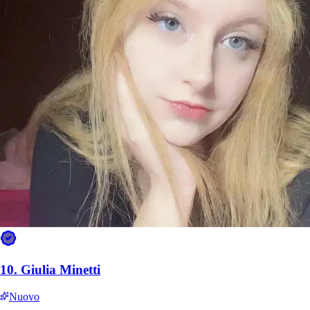
Desenzano del Garda, 25015
a 29,3 km di distanza
15 €
da
10.
Giulia Minetti
Nuovo