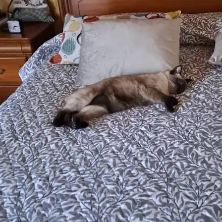
9.
Arianna Tonelli
Nuovo
Travagliato, 25039
a 13,3 km di distanza
25 €
da