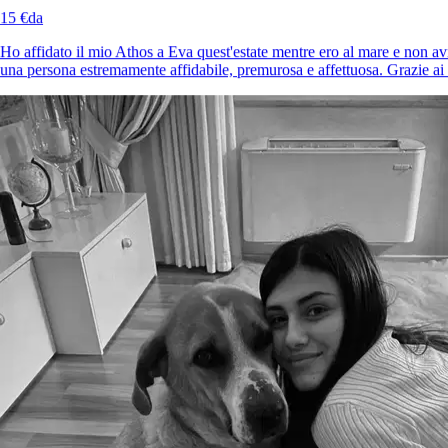
15 €
da
Ho affidato il mio Athos a Eva quest'estate mentre ero al mare e non avr
una persona estremamente affidabile, premurosa e affettuosa. Grazie ai
4.
Alice Maggio
Nuovo
Lonato del Garda, 25017
a 20 km di distanza
10 €
da
È più facile cercare i pet sitter nell’app