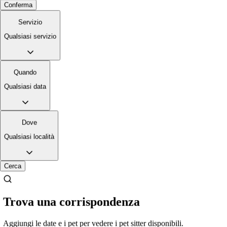
Conferma
3.
Marta Bettenzana
Servizio
5,0
·
1 recensione
Qualsiasi servizio
Sarezzo, 25068
Quando
a 16 km di distanza
Qualsiasi data
15 €
da
ottima dog sitter, gentile e super disponibile, sempre precisa sulle
indicazioni date e con qualità prezzo ottima
Dove
Qualsiasi località
Cerca
È più facile cercare i pet sitter nell’app
Scarica l’app Sittsy
Trova una corrispondenza
Aggiungi le date e i pet per vedere i pet sitter disponibili.