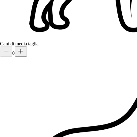
1.
Eva Cimino
5,0
·
1 recensione
Cani di media taglia
Brescia, 25124
0
a 2,5 km di distanza
15 €
da
Ho affidato il mio Athos a Eva quest'estate mentre ero al mare e non
avrei potuto fare scelta migliore. È una persona estremamente
affidabile, premurosa e affettuosa. Grazie ai suoi aggiornamenti cont