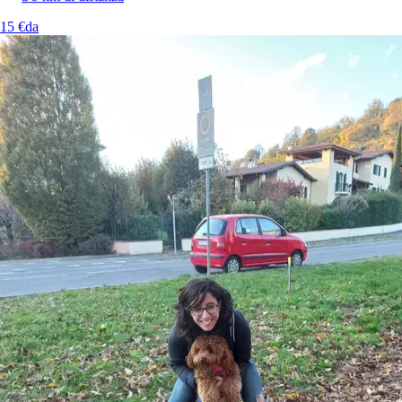
15 €
da
11.
Fatmata Binta Bah
Nuovo
Brescia, 25121
a 1,8 km di distanza
15 €
da