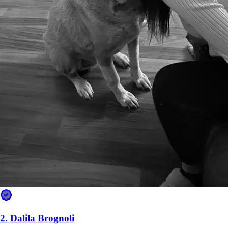
Scarica l’app Sittsy
2.
Dalila Brognoli