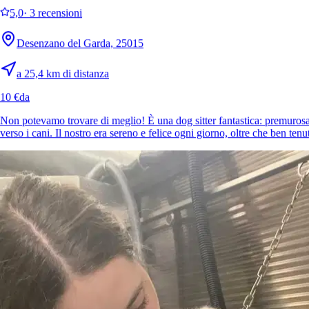
5,0
·
3 recensioni
Desenzano del Garda, 25015
a 25,4 km di distanza
10 €
da
Non potevamo trovare di meglio! È una dog sitter fantastica: premurosa
verso i cani. Il nostro era sereno e felice ogni giorno, oltre che ben te