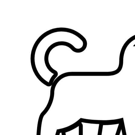
2.
Dalila Brognoli
5,0
·
3 recensioni
Desenzano del Garda, 25015
a 25,4 km di distanza
10 €
da
Non potevamo trovare di meglio! È una dog sitter fantastica:
premurosa, affidabile e piena di amore verso i cani. Il nostro era