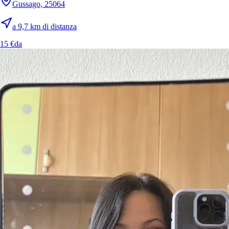
Gussago, 25064
a 9,7 km di distanza
15 €
da
12.
Sofia
Nuovo
Calcinato, 25011