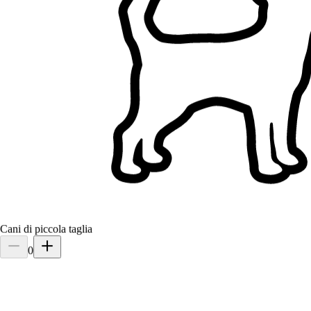
Filtri
Ha una casa (esclude appartamenti)
Giardino recintato
Non possiede cani
Non possiede gatti
Un solo cliente alla volta
Non ha bambini
Servizi di pet sitting a Brescia, Italia
Sfoglia i pet sitter a Brescia, Italia, confronta e trova la soluzione
giusta per il tuo animale.
33+ sitter verificati
5,0
Cani di piccola taglia
0