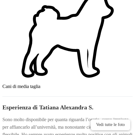
Cani di media taglia
Esperienza di Tatiana Alexandra S.
Sono molto disponibile per quanta riguarda l’orario, cerco impiego
Vedi tutte le foto
Vedi tutte le foto
per affiancarlo all’università, ma nonostante ciò sono molto
flessibile. Ho sempre avuto esperienze molto positive con gli animali